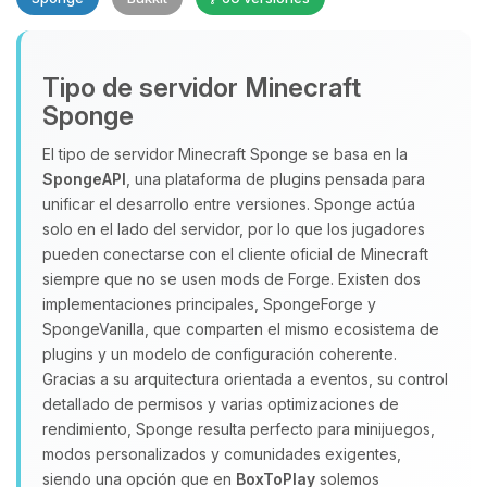
Tipo de servidor Minecraft
Sponge
El tipo de servidor Minecraft Sponge se basa en la
SpongeAPI
, una plataforma de plugins pensada para
Yupi, por fin alguien con quien
unificar el desarrollo entre versiones. Sponge actúa
hablar! Soy Choupy, tu pequeno
solo en el lado del servidor, por lo que los jugadores
asistente de BoxToPlay. Cuentame
pueden conectarse con el cliente oficial de Minecraft
que necesitas y moveré mis
siempre que no se usen mods de Forge. Existen dos
pequenos circuitos para ayudarte.
implementaciones principales, SpongeForge y
SpongeVanilla, que comparten el mismo ecosistema de
06/08/2026 06:02
plugins y un modelo de configuración coherente.
Gracias a su arquitectura orientada a eventos, su control
detallado de permisos y varias optimizaciones de
rendimiento, Sponge resulta perfecto para minijuegos,
modos personalizados y comunidades exigentes,
siendo una opción que en
BoxToPlay
solemos