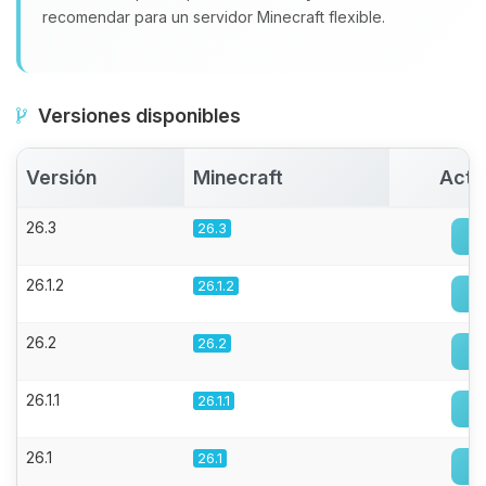
recomendar para un servidor Minecraft flexible.
Versiones disponibles
Versión
Minecraft
Acti
26.3
26.3
26.1.2
26.1.2
26.2
26.2
26.1.1
26.1.1
26.1
26.1