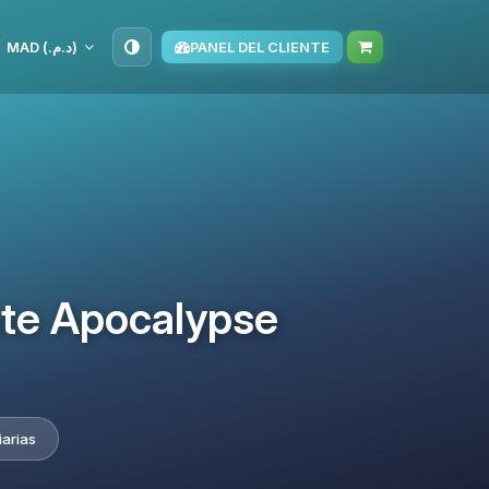
MAD (د.م.‏)
PANEL DEL CLIENTE
ate Apocalypse
iarias