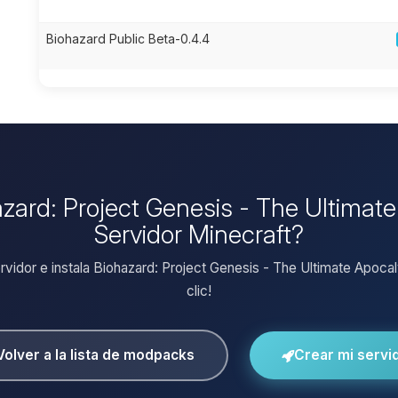
Biohazard Public Beta-0.4.4
hazard: Project Genesis - The Ultimat
Servidor Minecraft?
ervidor e instala Biohazard: Project Genesis - The Ultimate Apoca
clic!
Volver a la lista de modpacks
Crear mi servi