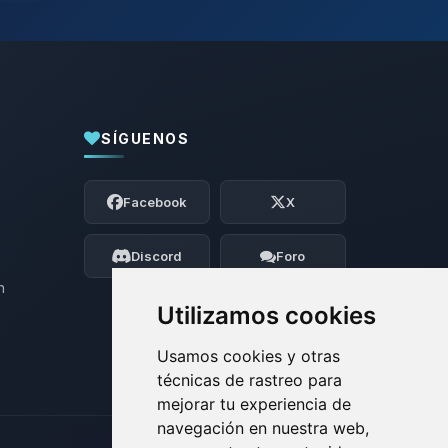
SÍGUENOS
Yupi, por fin alguien con quien hablar!
Soy Choupy, tu pequeno asistente de
Facebook
X
BoxToPlay. Cuentame que necesitas y
moveré mis pequenos circuitos para
ayudarte.
Discord
Foro
07/08/2026 19:08
n
Utilizamos cookies
Usamos cookies y otras
técnicas de rastreo para
mejorar tu experiencia de
navegación en nuestra web,