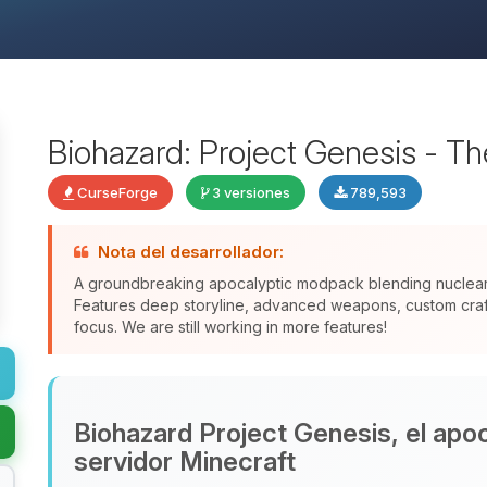
Biohazard: Project Genesis - T
CurseForge
3 versiones
789,593
Nota del desarrollador:
A groundbreaking apocalyptic modpack blending nuclear f
Features deep storyline, advanced weapons, custom crafti
focus. We are still working in more features!
Biohazard Project Genesis, el apoca
servidor Minecraft