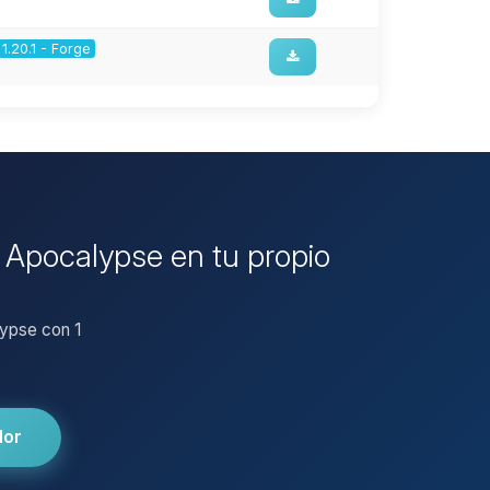
1.20.1 - Forge
e Apocalypse en tu propio
lypse con 1
dor