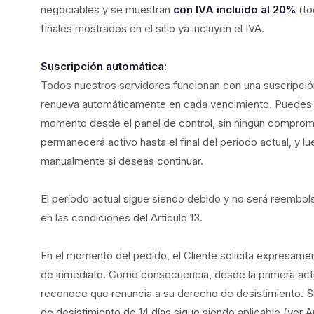
negociables y se muestran
con IVA incluido al 20%
(to
finales mostrados en el sitio ya incluyen el IVA.
Suscripción automática:
Todos nuestros servidores funcionan con una suscripció
renueva automáticamente en cada vencimiento. Puedes c
momento desde el panel de control, sin ningún compromi
permanecerá activo hasta el final del período actual, y l
manualmente si deseas continuar.
El período actual sigue siendo debido y no será reembol
en las condiciones del Artículo 13.
En el momento del pedido, el Cliente solicita expresamen
de inmediato. Como consecuencia, desde la primera activa
reconoce que renuncia a su derecho de desistimiento. Si e
de desistimiento de 14 días sigue siendo aplicable (ver Ar