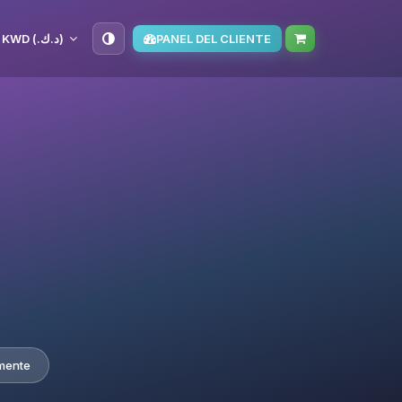
KWD (د.ك.‏)
PANEL DEL CLIENTE
mente