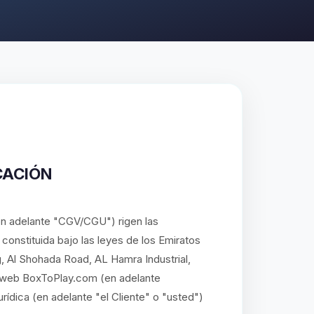
CACIÓN
n adelante "CGV/CGU") rigen las
onstituida bajo las leyes de los Emiratos
, Al Shohada Road, AL Hamra Industrial,
io web BoxToPlay.com (en adelante
rídica (en adelante "el Cliente" o "usted")