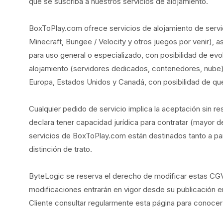
que se suscriba a nuestros servicios de alojamiento.
BoxToPlay.com ofrece servicios de alojamiento de serv
Minecraft, Bungee / Velocity y otros juegos por venir), 
para uso general o especializado, con posibilidad de evo
alojamiento (servidores dedicados, contenedores, nube)
Europa, Estados Unidos y Canadá, con posibilidad de que e
Cualquier pedido de servicio implica la aceptación sin r
declara tener capacidad jurídica para contratar (mayor d
servicios de BoxToPlay.com están destinados tanto a par
distinción de trato.
ByteLogic se reserva el derecho de modificar estas C
modificaciones entrarán en vigor desde su publicación en
Cliente consultar regularmente esta página para conocer