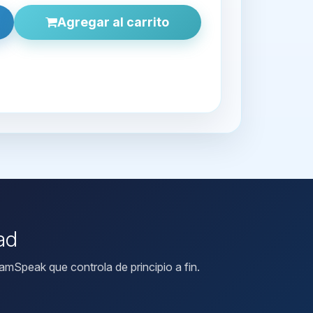
Agregar al carrito
ad
mSpeak que controla de principio a fin.