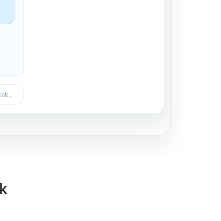
Expulsar del canal
ak...
ak