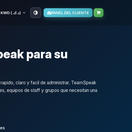
KWD (د.ك.‏)
PANEL DEL CLIENTE
eak para su
apido, claro y facil de administrar. TeamSpeak
nes, equipos de staff y grupos que necesitan una
les