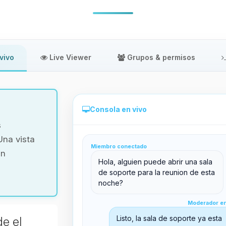
vivo
Live Viewer
Grupos & permisos
Consola en vivo
s
Una vista
Miembro conectado
in
Administración directa desde el panel
Hola, alguien puede abrir una sala
de soporte para la reunion de esta
noche?
Moderador en línea
Moderador en
support@boxtoplay.com
Listo, la sala de soporte ya esta
de el