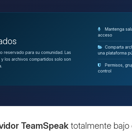
Mantenga sala
acceso
vados
Comparta arch
o reservado para su comunidad. Las
una plataforma pú
 y los archivos compartidos solo son
Permisos, grup
a.
control
vidor TeamSpeak
totalmente bajo 