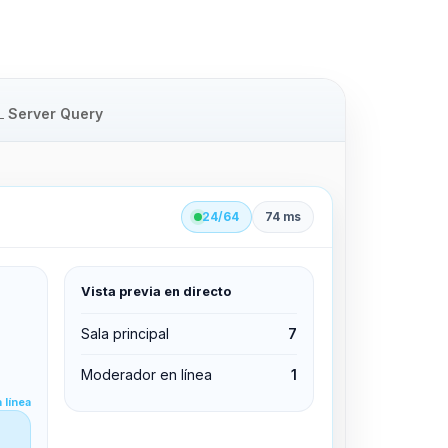
Server Query
24/64
74 ms
Vista previa en directo
clid 42
Sala principal
7
Moderador en línea
1
Editar permisos
 línea
Editar permisos