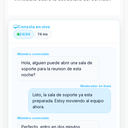
Consola en vivo
24/64
74 ms
Administración directa desde el panel
Miembro conectado
clid 42
Hola, alguien puede abrir una sala de
soporte para la reunion de esta
noche?
Moderador en línea
Moderador en línea
support@boxtoplay.com
Listo, la sala de soporte ya esta
Sala principal
preparada. Estoy moviendo al equipo
ahora.
Miembro conectado
Sala de soporte
Miembro conectado
Perfecto, entro en dos minutos.