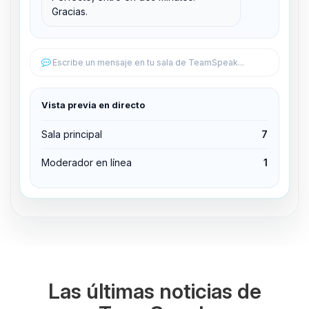
Gracias.
Editar permisos
Editar permisos
Escribe un mensaje en tu sala de TeamSpeak...
Expulsar del canal
Vista previa en directo
Sala principal
7
Moderador en línea
1
Las últimas noticias de