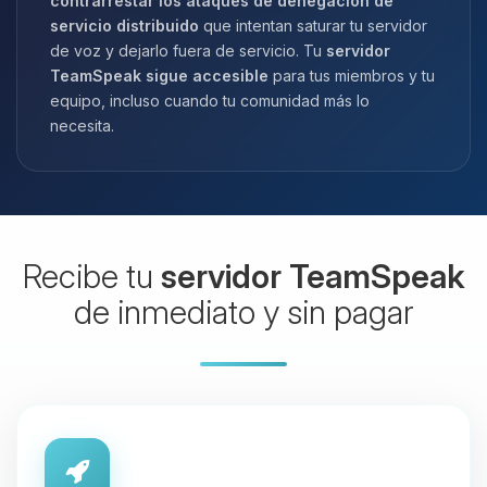
contrarrestar los ataques de denegación de
servicio distribuido
que intentan saturar tu servidor
de voz y dejarlo fuera de servicio. Tu
servidor
TeamSpeak sigue accesible
para tus miembros y tu
equipo, incluso cuando tu comunidad más lo
necesita.
Recibe tu
servidor TeamSpeak
de inmediato y sin pagar