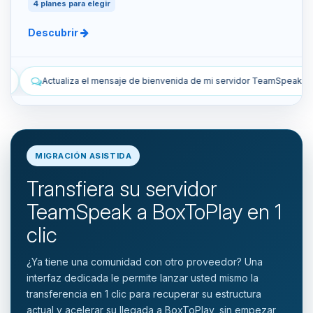
4 planes para elegir
Descubrir
nvenida de mi servidor TeamSpeak.
Lista los snapshots manuales y
MIGRACIÓN ASISTIDA
Transfiera su servidor
TeamSpeak a BoxToPlay en 1
clic
¿Ya tiene una comunidad con otro proveedor? Una
interfaz dedicada le permite lanzar usted mismo la
transferencia en 1 clic para recuperar su estructura
actual y acelerar su llegada a BoxToPlay, sin empezar