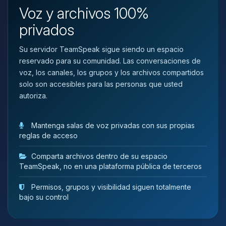
que necesitas y moveré mis
Voz y archivos 100%
pequenos circuitos para ayudarte.
privados
07/08/2026 13:07
Su servidor TeamSpeak sigue siendo un espacio
reservado para su comunidad. Las conversaciones de
voz, los canales, los grupos y los archivos compartidos
solo son accesibles para las personas que usted
autoriza.
Mantenga salas de voz privadas con sus propias
reglas de acceso
Comparta archivos dentro de su espacio
TeamSpeak, no en una plataforma pública de terceros
Permisos, grupos y visibilidad siguen totalmente
bajo su control