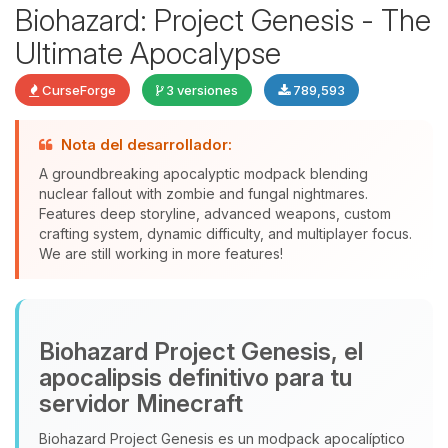
Biohazard: Project Genesis - The
Ultimate Apocalypse
CurseForge
3 versiones
789,593
Nota del desarrollador:
Yupi, por fin alguien con quien
A groundbreaking apocalyptic modpack blending
hablar! Soy Choupy, tu pequeno
nuclear fallout with zombie and fungal nightmares.
asistente de BoxToPlay. Cuentame
Features deep storyline, advanced weapons, custom
que necesitas y moveré mis
crafting system, dynamic difficulty, and multiplayer focus.
We are still working in more features!
pequenos circuitos para ayudarte.
09/08/2026 03:18
Biohazard Project Genesis, el
apocalipsis definitivo para tu
servidor Minecraft
Biohazard Project Genesis es un modpack apocalíptico