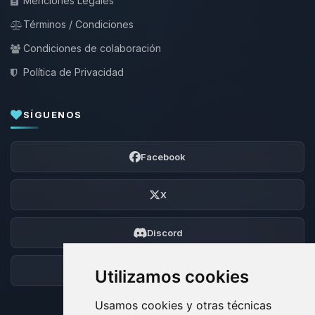
Menciones Legales
Términos / Condiciones
Condiciones de colaboración
Política de Privacidad
SÍGUENOS
Facebook
X
Discord
Foro
Utilizamos cookies
Usamos cookies y otras técnicas