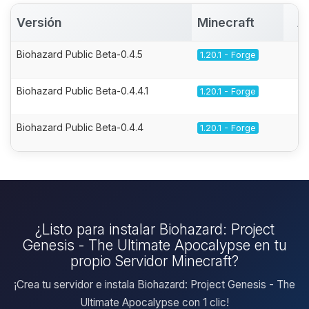
Versión
Minecraft
A
Biohazard Public Beta-0.4.5
1.20.1 - Forge
Biohazard Public Beta-0.4.4.1
1.20.1 - Forge
Biohazard Public Beta-0.4.4
1.20.1 - Forge
¿Listo para instalar Biohazard: Project
Genesis - The Ultimate Apocalypse en tu
propio Servidor Minecraft?
¡Crea tu servidor e instala Biohazard: Project Genesis - The
Ultimate Apocalypse con 1 clic!