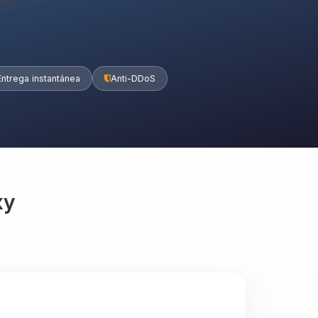
Entrega instantánea
Anti-DDoS
xy