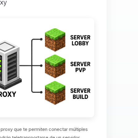
oxy
proxy que te permiten conectar múltiples
drán teletransportarse de un servidor