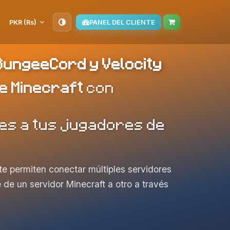
PKR (₨)
PANEL DEL CLIENTE
BungeeCord y Velocity
e Minecraft
con
des a tus jugadores de
e permiten conectar múltiples servidores
 de un servidor Minecraft a otro a través