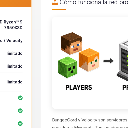
Cómo funciona la red pr
D Ryzen™ 9
7950X3D
 / Velocity
Ilimitado
Ilimitado
Ilimitado
BungeeCord y Velocity son servidores 
servidores Minecraft. Tus jugadores po