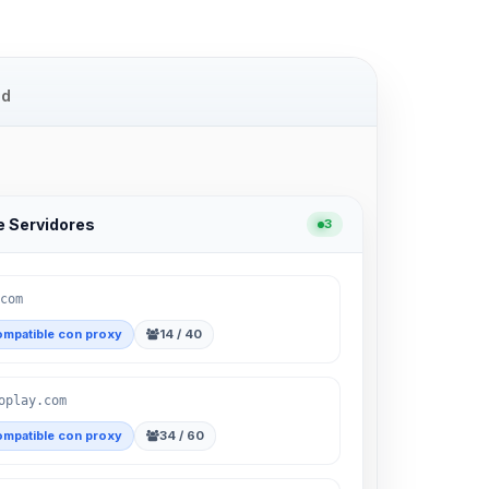
d
e Servidores
3
com
mpatible con proxy
14 / 40
oplay.com
mpatible con proxy
34 / 60