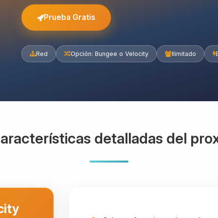
Prueba Gratis
Red
Opción: Bungee o Velocity
Ilimitado
aracterísticas detalladas del pro
city