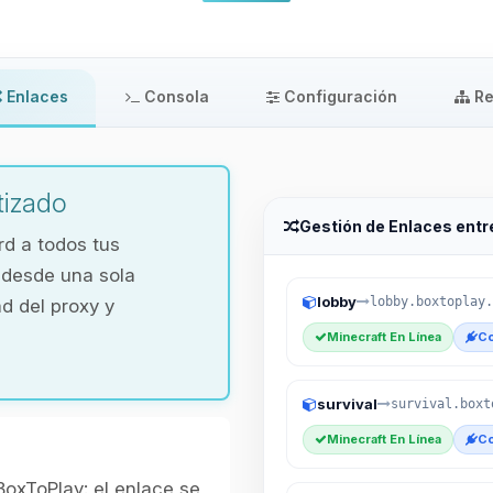
Enlaces
Consola
Configuración
Re
tizado
Gestión de Enlaces entr
d a todos tus
o desde una sola
lobby
lobby.boxtoplay.
ad del proxy y
Minecraft En Línea
Co
survival
survival.boxt
Minecraft En Línea
Co
BoxToPlay: el enlace se