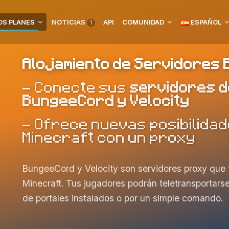
S PLANES
NOTICIAS
API
COMUNIDAD
ESPAÑOL
1
Alojamiento de Servidores 
- Conecte sus
servidores d
BungeeCord y Velocity
- Ofrece nuevas posibilida
Minecraft con un proxy
BungeeCord y Velocity son servidores proxy que t
Minecraft. Tus jugadores podrán teletransportarse
de portales instalados o por un simple comando.