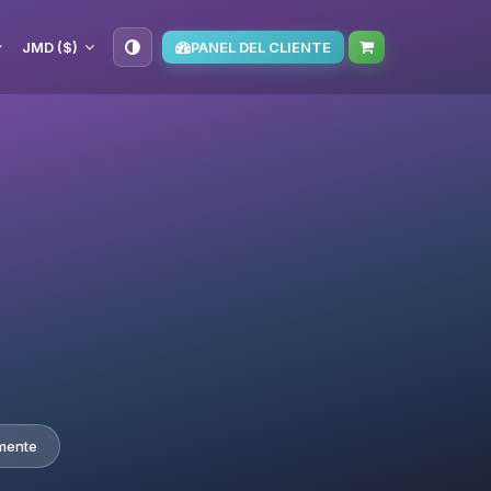
JMD ($)
PANEL DEL CLIENTE
mente