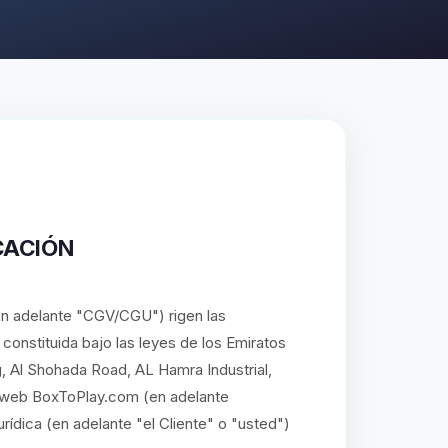
CACIÓN
n adelante "CGV/CGU") rigen las
onstituida bajo las leyes de los Emiratos
, Al Shohada Road, AL Hamra Industrial,
io web BoxToPlay.com (en adelante
rídica (en adelante "el Cliente" o "usted")