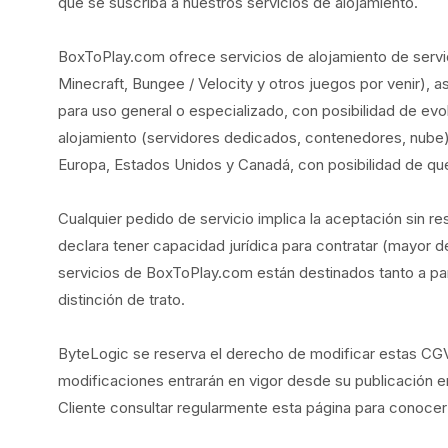
que se suscriba a nuestros servicios de alojamiento.
BoxToPlay.com ofrece servicios de alojamiento de serv
Minecraft, Bungee / Velocity y otros juegos por venir), 
para uso general o especializado, con posibilidad de evo
alojamiento (servidores dedicados, contenedores, nube)
Europa, Estados Unidos y Canadá, con posibilidad de que e
Cualquier pedido de servicio implica la aceptación sin r
declara tener capacidad jurídica para contratar (mayor d
servicios de BoxToPlay.com están destinados tanto a par
distinción de trato.
ByteLogic se reserva el derecho de modificar estas C
modificaciones entrarán en vigor desde su publicación en
Cliente consultar regularmente esta página para conocer