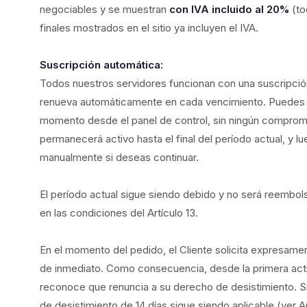
negociables y se muestran
con IVA incluido al 20%
(to
finales mostrados en el sitio ya incluyen el IVA.
Suscripción automática:
Todos nuestros servidores funcionan con una suscripció
renueva automáticamente en cada vencimiento. Puedes c
momento desde el panel de control, sin ningún compromi
permanecerá activo hasta el final del período actual, y l
manualmente si deseas continuar.
El período actual sigue siendo debido y no será reembol
en las condiciones del Artículo 13.
En el momento del pedido, el Cliente solicita expresamen
de inmediato. Como consecuencia, desde la primera activa
reconoce que renuncia a su derecho de desistimiento. Si e
de desistimiento de 14 días sigue siendo aplicable (ver Ar