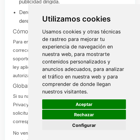
publicidad dirigida.
Derecho a no ser discriminado por ejercer sus
Utilizamos cookies
derechos.
Cómo ejercer sus derechos
Usamos cookies y otras técnicas
de rastreo para mejorar tu
Para enviar una solicitud (acceso, eliminación,
experiencia de navegación en
corrección, portabilidad u opt-out), abra un ticket de
nuestra web, para mostrarte
soporte:
/tickets
. Verificaremos su solicitud según la
contenidos personalizados y
ley aplicable. Se aceptan solicitudes por agente
anuncios adecuados, para analizar
autorizado con la debida prueba.
el tráfico en nuestra web y para
comprender de donde llegan
Global Privacy Control (GPC)
nuestros visitantes.
Si su navegador o extensión envía una señal Global
🍪
Aceptar
Privacy Control (GPC), la tratamos como una
solicitud de exclusión de venta/compartir cuando
Rechazar
corresponda.
Configurar
No vendemos ni compartimos información personal