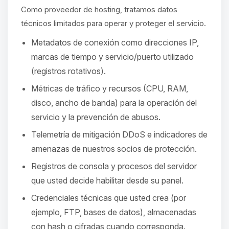
hablar! Soy Choupy, tu pequeno
Como proveedor de hosting, tratamos datos
asistente de BoxToPlay. Cuentame
que necesitas y moveré mis
técnicos limitados para operar y proteger el servicio.
pequenos circuitos para ayudarte.
Metadatos de conexión como direcciones IP,
07/08/2026 05:51
marcas de tiempo y servicio/puerto utilizado
(registros rotativos).
Métricas de tráfico y recursos (CPU, RAM,
disco, ancho de banda) para la operación del
servicio y la prevención de abusos.
Telemetría de mitigación DDoS e indicadores de
amenazas de nuestros socios de protección.
Registros de consola y procesos del servidor
que usted decide habilitar desde su panel.
Credenciales técnicas que usted crea (por
ejemplo, FTP, bases de datos), almacenadas
con hash o cifradas cuando corresponda.