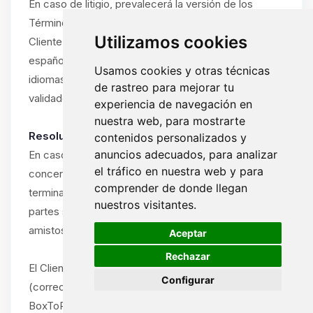
En caso de litigio, prevalecerá la versión de los
Términos y Condiciones en el idioma utilizado por el
Utilizamos cookies
Cliente durante la suscripción (francés, inglés o
español). Si el Cliente ha utilizado el sitio en varios
Usamos cookies y otras técnicas
idiomas, prevalecerá el idioma del último pedido
de rastreo para mejorar tu
validado.
experiencia de navegación en
nuestra web, para mostrarte
Resolución amistosa obligatoria:
contenidos personalizados y
anuncios adecuados, para analizar
En caso de disputa entre el Cliente y ByteLogic
el tráfico en nuestra web y para
concerniente a la interpretación, ejecución o
comprender de donde llegan
terminación de estos Términos y Condiciones, las
nuestros visitantes.
partes se comprometen a intentar resolver la disputa
🍪
amistosamente antes de cualquier acción legal.
Aceptar
Rechazar
El Cliente debe notificar la disputa por escrito
Configurar
(correo electrónico o carta certificada) al soporte de
BoxToPlay.com, describiendo la naturaleza del