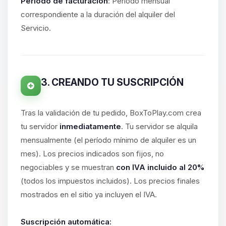
hablar! Soy Choupy, tu pequeno
Período de facturación
: Período mensual
asistente de BoxToPlay. Cuentame
correspondiente a la duración del alquiler del
que necesitas y moveré mis
Servicio.
pequenos circuitos para ayudarte.
10/08/2026 06:20
3. CREANDO TU SUSCRIPCIÓN
Tras la validación de tu pedido, BoxToPlay.com crea
tu servidor
inmediatamente
. Tu servidor se alquila
mensualmente (el período mínimo de alquiler es un
mes). Los precios indicados son fijos, no
negociables y se muestran
con IVA incluido al 20%
(todos los impuestos incluidos). Los precios finales
mostrados en el sitio ya incluyen el IVA.
Suscripción automática: