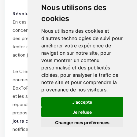
Nous utilisons des
Résolution amiable obligatoire :
cookies
En cas de différend entre le Client et ByteLogic
concernant l’interprétation, l’exécution ou la résiliation
Nous utilisons des cookies et
d'autres technologies de suivi pour
des présentes CGV/CGU, les parties s’engagent à
améliorer votre expérience de
tenter de résoudre le litige à l’amiable avant toute
navigation sur notre site, pour
action judiciaire.
vous montrer un contenu
personnalisé et des publicités
Le Client doit notifier le litige par écrit (e-mail ou
ciblées, pour analyser le trafic de
courrier recommandé) au support de
notre site et pour comprendre la
BoxToPlay.com, en décrivant la nature du différend
provenance de nos visiteurs.
et les solutions souhaitées. ByteLogic s’engage à
🍪
J'accepte
répondre dans un délai de
15 jours ouvrables
et à
Je refuse
proposer une solution amiable dans un délai de
30
jours calendaires
à compter de la réception de la
Changer mes préférences
notification.