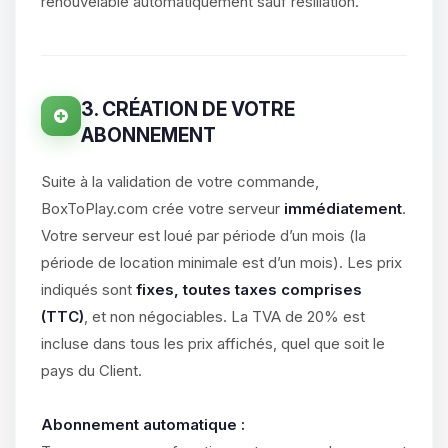
parler ! Moi c’est Choupy, ton petit
renouvelable automatiquement sauf résiliation.
assistant BoxToPlay. Dis-moi ce dont
tu as besoin et je vais remuer mes
petits circuits pour t’aider.
07/08/2026 à 06:07
3. CRÉATION DE VOTRE
ABONNEMENT
Suite à la validation de votre commande,
BoxToPlay.com crée votre serveur
immédiatement
.
Votre serveur est loué par période d’un mois (la
période de location minimale est d’un mois). Les prix
indiqués sont
fixes, toutes taxes comprises
(TTC)
, et non négociables. La TVA de 20% est
incluse dans tous les prix affichés, quel que soit le
pays du Client.
Abonnement automatique :