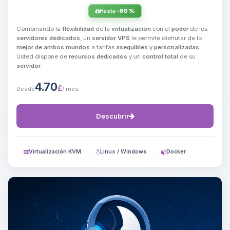
Hasta
-60 %
Combinando la
flexibilidad
de la
virtualización
con el
poder
de los
servidores dedicados
, un
servidor VPS
le permite disfrutar de lo
mejor de ambos mundos
a tarifas
asequibles
y
personalizadas
.
Usted dispone de
recursos dedicados
y un
control total
de su
servidor
.
4.70
£
Desde
/ mes
Descubrir
Virtualización KVM
Linux / Windows
Docker