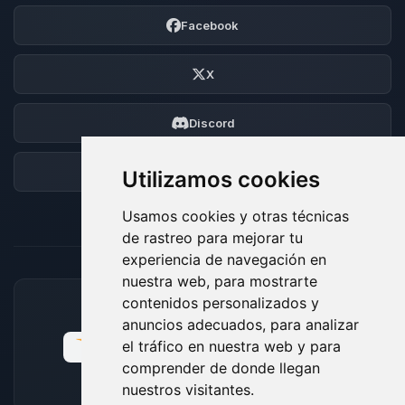
Facebook
X
Discord
Foro
Utilizamos cookies
Usamos cookies y otras técnicas
de rastreo para mejorar tu
experiencia de navegación en
nuestra web, para mostrarte
contenidos personalizados y
MÉTODOS DE PAGO ACEPTADOS
anuncios adecuados, para analizar
el tráfico en nuestra web y para
comprender de donde llegan
nuestros visitantes.