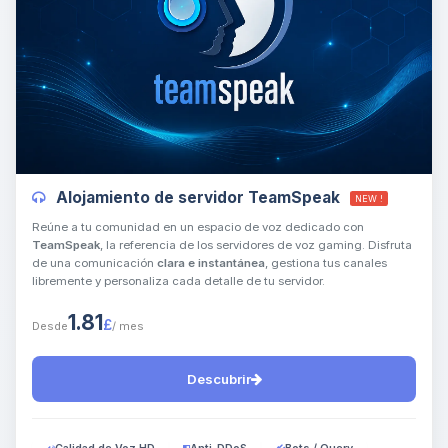
Yupi, por fin alguien con quien
hablar! Soy Choupy, tu pequeno
asistente de BoxToPlay. Cuentame
Alojamiento de servidor TeamSpeak
NEW !
que necesitas y moveré mis
pequenos circuitos para ayudarte.
Reúne a tu comunidad en un espacio de voz dedicado con
TeamSpeak
, la referencia de los servidores de voz gaming. Disfruta
07/08/2026 06:48
de una comunicación
clara e instantánea
, gestiona tus canales
libremente y personaliza cada detalle de tu servidor.
1.81
£
Desde
/ mes
Descubrir