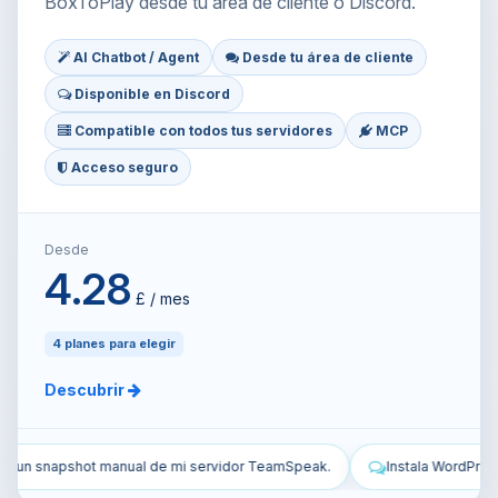
BoxToPlay desde tu área de cliente o Discord.
AI Chatbot / Agent
Desde tu área de cliente
Disponible en Discord
Compatible con todos tus servidores
MCP
Acceso seguro
Desde
4.28
£ / mes
4 planes para elegir
Descubrir
amSpeak.
Instala WordPress en mi VPS y configúralo.
Protege