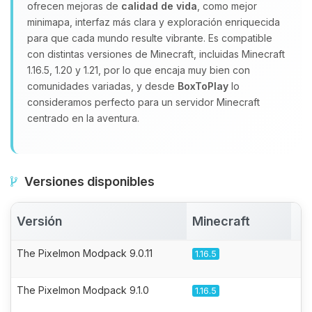
ofrecen mejoras de
calidad de vida
, como mejor
minimapa, interfaz más clara y exploración enriquecida
para que cada mundo resulte vibrante. Es compatible
con distintas versiones de Minecraft, incluidas Minecraft
1.16.5, 1.20 y 1.21, por lo que encaja muy bien con
comunidades variadas, y desde
BoxToPlay
lo
consideramos perfecto para un servidor Minecraft
centrado en la aventura.
Versiones disponibles
Versión
Minecraft
A
The Pixelmon Modpack 9.0.11
1.16.5
The Pixelmon Modpack 9.1.0
1.16.5