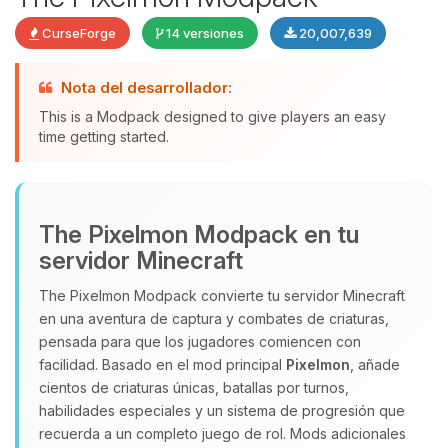
CurseForge
14 versiones
20,007,639
Nota del desarrollador:
This is a Modpack designed to give players an easy
time getting started.
Yupi, por fin alguien con quien
The Pixelmon Modpack en tu
hablar! Soy Choupy, tu pequeno
servidor Minecraft
asistente de BoxToPlay. Cuentame
que necesitas y moveré mis
The Pixelmon Modpack convierte tu servidor Minecraft
pequenos circuitos para ayudarte.
en una aventura de captura y combates de criaturas,
08/08/2026 13:58
pensada para que los jugadores comiencen con
facilidad. Basado en el mod principal
Pixelmon
, añade
cientos de criaturas únicas, batallas por turnos,
habilidades especiales y un sistema de progresión que
recuerda a un completo juego de rol. Mods adicionales