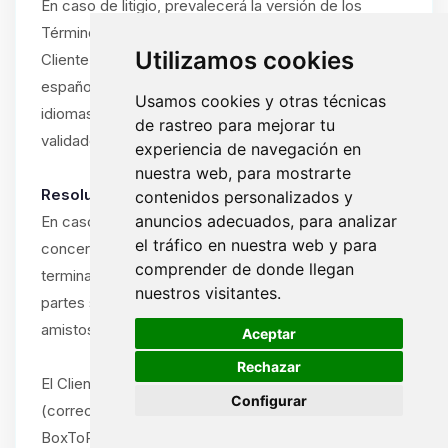
En caso de litigio, prevalecerá la versión de los
Términos y Condiciones en el idioma utilizado por el
Utilizamos cookies
Cliente durante la suscripción (francés, inglés o
español). Si el Cliente ha utilizado el sitio en varios
Usamos cookies y otras técnicas
idiomas, prevalecerá el idioma del último pedido
de rastreo para mejorar tu
validado.
experiencia de navegación en
nuestra web, para mostrarte
Resolución amistosa obligatoria:
contenidos personalizados y
anuncios adecuados, para analizar
En caso de disputa entre el Cliente y ByteLogic
el tráfico en nuestra web y para
concerniente a la interpretación, ejecución o
comprender de donde llegan
terminación de estos Términos y Condiciones, las
nuestros visitantes.
partes se comprometen a intentar resolver la disputa
🍪
amistosamente antes de cualquier acción legal.
Aceptar
Rechazar
El Cliente debe notificar la disputa por escrito
Configurar
(correo electrónico o carta certificada) al soporte de
BoxToPlay.com, describiendo la naturaleza del