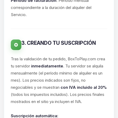
hablar! Soy Choupy, tu pequeno
Período de facturación
: Período mensual
asistente de BoxToPlay. Cuentame
correspondiente a la duración del alquiler del
que necesitas y moveré mis
Servicio.
pequenos circuitos para ayudarte.
06/08/2026 13:36
3. CREANDO TU SUSCRIPCIÓN
Tras la validación de tu pedido, BoxToPlay.com crea
tu servidor
inmediatamente
. Tu servidor se alquila
mensualmente (el período mínimo de alquiler es un
mes). Los precios indicados son fijos, no
negociables y se muestran
con IVA incluido al 20%
(todos los impuestos incluidos). Los precios finales
mostrados en el sitio ya incluyen el IVA.
Suscripción automática: