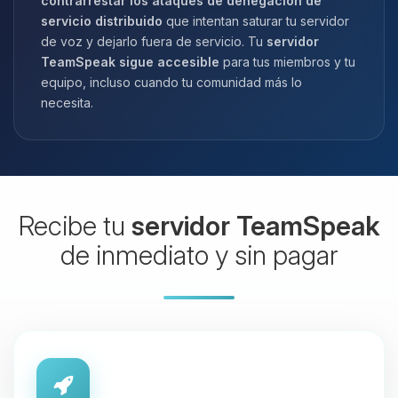
contrarrestar los ataques de denegación de
servicio distribuido
que intentan saturar tu servidor
de voz y dejarlo fuera de servicio. Tu
servidor
TeamSpeak sigue accesible
para tus miembros y tu
equipo, incluso cuando tu comunidad más lo
necesita.
Recibe tu
servidor TeamSpeak
de inmediato y sin pagar