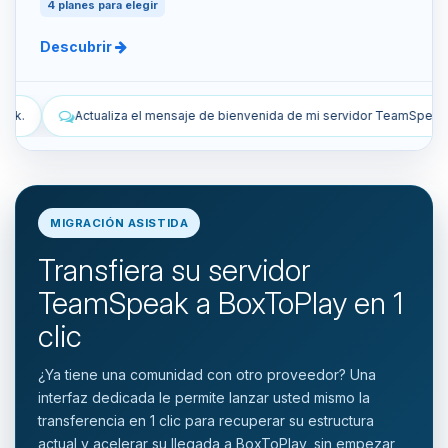
4 planes para elegir
Descubrir
de bienvenida de mi servidor TeamSpeak.
Lista los snapshots manua
MIGRACIÓN ASISTIDA
Transfiera su servidor
TeamSpeak a BoxToPlay en 1
clic
¿Ya tiene una comunidad con otro proveedor? Una
interfaz dedicada le permite lanzar usted mismo la
transferencia en 1 clic para recuperar su estructura
actual y acelerar su llegada a BoxToPlay, sin empezar