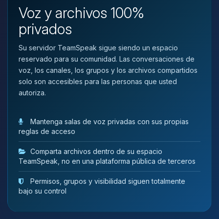
que necesitas y moveré mis
Voz y archivos 100%
pequenos circuitos para ayudarte.
privados
08/08/2026 03:43
Su servidor TeamSpeak sigue siendo un espacio
reservado para su comunidad. Las conversaciones de
voz, los canales, los grupos y los archivos compartidos
solo son accesibles para las personas que usted
autoriza.
Mantenga salas de voz privadas con sus propias
reglas de acceso
Comparta archivos dentro de su espacio
TeamSpeak, no en una plataforma pública de terceros
Permisos, grupos y visibilidad siguen totalmente
bajo su control