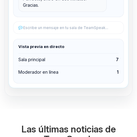
Gracias.
Editar permisos
Editar permisos
Escribe un mensaje en tu sala de TeamSpeak...
Expulsar del canal
Vista previa en directo
Sala principal
7
Moderador en línea
1
Las últimas noticias de