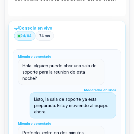
Consola en vivo
24/64
74 ms
Administración directa desde el panel
Miembro conectado
clid 42
Hola, alguien puede abrir una sala de
soporte para la reunion de esta
noche?
Moderador en línea
Moderador en línea
support@boxtoplay.com
Listo, la sala de soporte ya esta
Sala principal
preparada. Estoy moviendo al equipo
ahora.
Miembro conectado
Sala de soporte
Miembro conectado
Perfecto, entro en dos minutos.