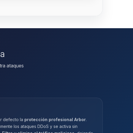
da
tra ataques
r defecto la
protección profesional Arbor
.
amente los ataques DDoS y se activa sin