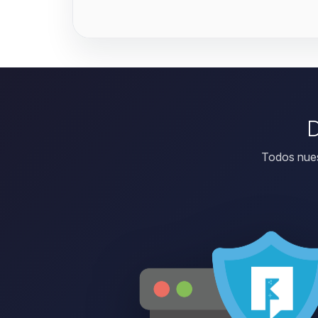
D
Todos nues