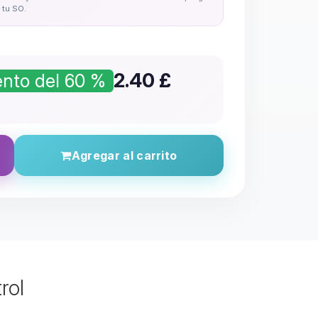
tu SO.
2.40
£
nto del 60 %
Agregar al carrito
rol