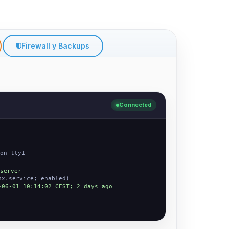
Firewall y Backups
Connected
on tty1
server
nx.service; enabled)
-06-01 10:14:02 CEST; 2 days ago