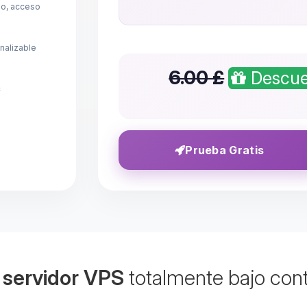
mo, acceso
nalizable
6.00 £
Descue
c
Prueba Gratis
u
servidor VPS
totalmente bajo cont