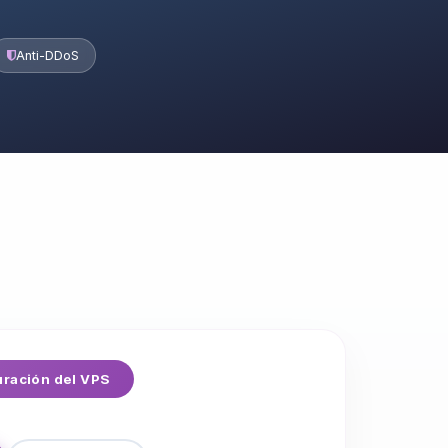
Anti-DDoS
ración del VPS