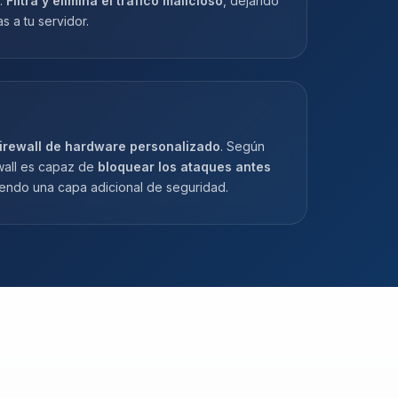
.
Filtra y elimina el tráfico malicioso
, dejando
as a tu servidor.
irewall de hardware personalizado
. Según
ewall es capaz de
bloquear los ataques antes
iendo una capa adicional de seguridad.