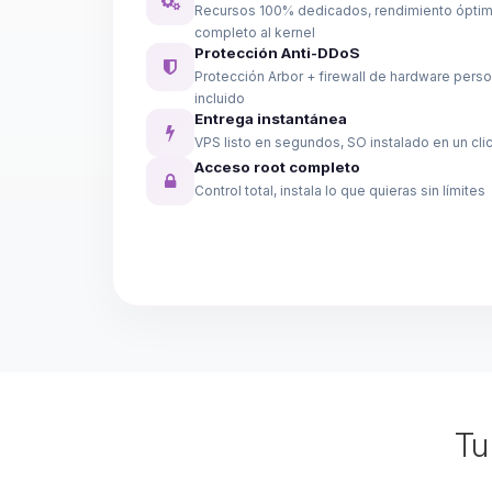
Recursos 100% dedicados, rendimiento ópti
completo al kernel
Protección Anti-DDoS
Protección Arbor + firewall de hardware perso
incluido
Entrega instantánea
VPS listo en segundos, SO instalado en un cli
Acceso root completo
Control total, instala lo que quieras sin límites
T