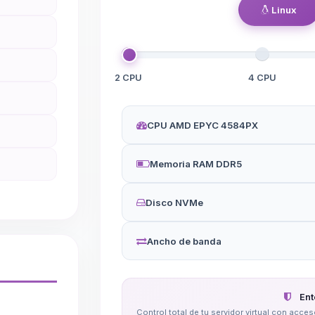
Linux
2 CPU
4 CPU
CPU AMD EPYC 4584PX
Memoria RAM DDR5
Disco NVMe
Ancho de banda
Ent
Control total de tu servidor virtual con acc