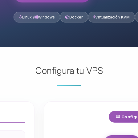
Linux /
Windows
Docker
Virtualización KVM
Configura tu VPS
Configu