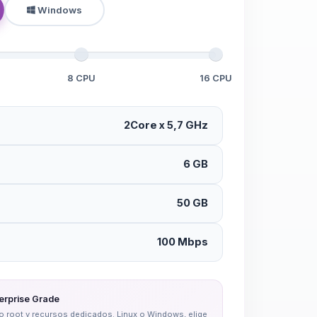
Windows
8 CPU
16 CPU
2Core x 5,7 GHz
6 GB
50 GB
100 Mbps
erprise Grade
eso root y recursos dedicados. Linux o Windows, elige