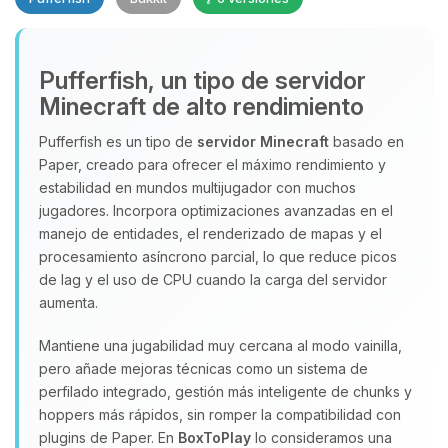
Pufferfish, un tipo de servidor
Minecraft de alto rendimiento
Yupi, por fin alguien con quien
Pufferfish es un tipo de
servidor Minecraft
basado en
hablar! Soy Choupy, tu pequeno
Paper, creado para ofrecer el máximo rendimiento y
asistente de BoxToPlay. Cuentame
que necesitas y moveré mis
estabilidad en mundos multijugador con muchos
pequenos circuitos para ayudarte.
jugadores. Incorpora optimizaciones avanzadas en el
manejo de entidades, el renderizado de mapas y el
06/08/2026 20:14
procesamiento asíncrono parcial, lo que reduce picos
de lag y el uso de CPU cuando la carga del servidor
aumenta.
Mantiene una jugabilidad muy cercana al modo vainilla,
pero añade mejoras técnicas como un sistema de
perfilado integrado, gestión más inteligente de chunks y
hoppers más rápidos, sin romper la compatibilidad con
plugins de Paper. En
BoxToPlay
lo consideramos una