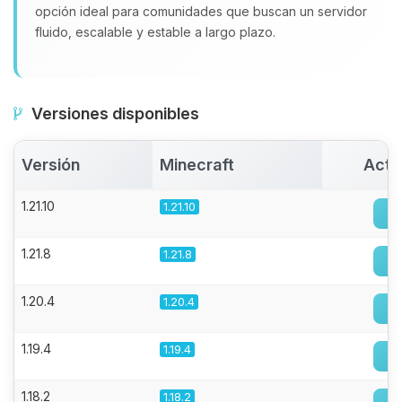
opción ideal para comunidades que buscan un servidor
fluido, escalable y estable a largo plazo.
Versiones disponibles
Versión
Minecraft
Acti
1.21.10
1.21.10
1.21.8
1.21.8
1.20.4
1.20.4
1.19.4
1.19.4
1.18.2
1.18.2