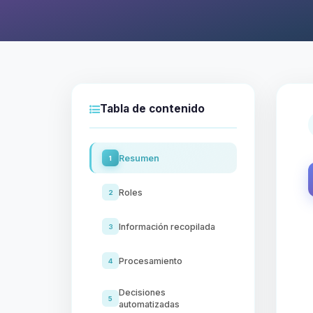
Tabla de contenido
Resumen
1
Roles
2
Información recopilada
3
Procesamiento
4
Decisiones
5
automatizadas