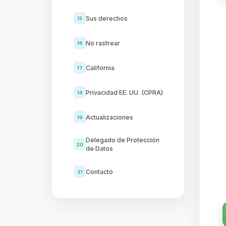
Sus derechos
15
No rastrear
16
California
17
Privacidad EE. UU. (CPRA)
18
Actualizaciones
19
Delegado de Protección
20
de Datos
Contacto
21