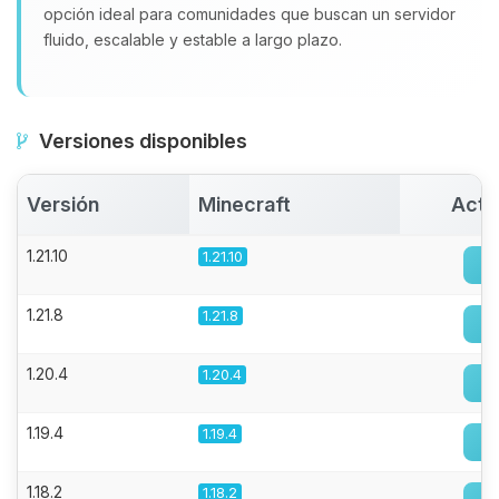
opción ideal para comunidades que buscan un servidor
fluido, escalable y estable a largo plazo.
Versiones disponibles
Versión
Minecraft
Acti
1.21.10
1.21.10
1.21.8
1.21.8
1.20.4
1.20.4
1.19.4
1.19.4
1.18.2
1.18.2