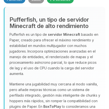
Pufferfish, un tipo de servidor
Minecraft de alto rendimiento
Yupi, por fin alguien con quien
Pufferfish es un tipo de
servidor Minecraft
basado en
hablar! Soy Choupy, tu pequeno
Paper, creado para ofrecer el máximo rendimiento y
asistente de BoxToPlay. Cuentame
que necesitas y moveré mis
estabilidad en mundos multijugador con muchos
pequenos circuitos para ayudarte.
jugadores. Incorpora optimizaciones avanzadas en el
manejo de entidades, el renderizado de mapas y el
10/08/2026 04:40
procesamiento asíncrono parcial, lo que reduce picos
de lag y el uso de CPU cuando la carga del servidor
aumenta.
Mantiene una jugabilidad muy cercana al modo vainilla,
pero añade mejoras técnicas como un sistema de
perfilado integrado, gestión más inteligente de chunks y
hoppers más rápidos, sin romper la compatibilidad con
plugins de Paper. En
BoxToPlay
lo consideramos una