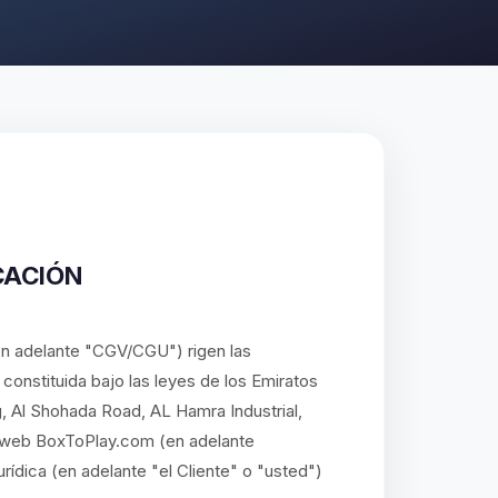
CACIÓN
n adelante "CGV/CGU") rigen las
onstituida bajo las leyes de los Emiratos
, Al Shohada Road, AL Hamra Industrial,
io web BoxToPlay.com (en adelante
rídica (en adelante "el Cliente" o "usted")