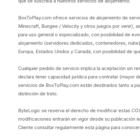
que se suscriba a nuestros servicios de alojamiento.
BoxToPlay.com ofrece servicios de alojamiento de serv
Minecraft, Bungee / Velocity y otros juegos por venir), 
para uso general o especializado, con posibilidad de evo
alojamiento (servidores dedicados, contenedores, nube)
Europa, Estados Unidos y Canadá, con posibilidad de que e
Cualquier pedido de servicio implica la aceptación sin r
declara tener capacidad jurídica para contratar (mayor d
servicios de BoxToPlay.com están destinados tanto a par
distinción de trato.
ByteLogic se reserva el derecho de modificar estas C
modificaciones entrarán en vigor desde su publicación en
Cliente consultar regularmente esta página para conocer