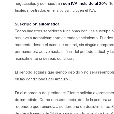
negociables y se muestran
con IVA incluido al 20%
(to
finales mostrados en el sitio ya incluyen el IVA.
Suscripción automática:
Todos nuestros servidores funcionan con una suscripció
renueva automáticamente en cada vencimiento. Puedes c
momento desde el panel de control, sin ningún compromi
permanecerá activo hasta el final del período actual, y l
manualmente si deseas continuar.
El período actual sigue siendo debido y no será reembol
en las condiciones del Artículo 13.
En el momento del pedido, el Cliente solicita expresamen
de inmediato. Como consecuencia, desde la primera activa
reconoce que renuncia a su derecho de desistimiento. Si e
de desistimiento de 14 días sigue siendo aplicable (ver Ar