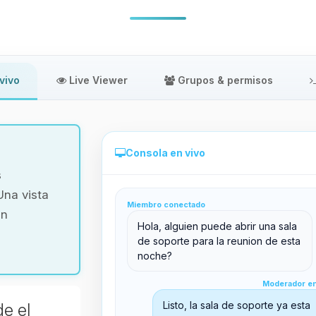
vivo
Live Viewer
Grupos & permisos
Consola en vivo
s
Una vista
Miembro conectado
in
Administración directa desde el panel
Hola, alguien puede abrir una sala
de soporte para la reunion de esta
noche?
Moderador en línea
Moderador en
support@boxtoplay.com
Listo, la sala de soporte ya esta
de el