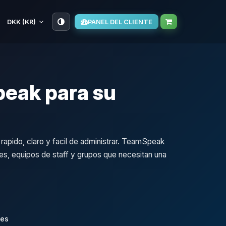
DKK (KR)
PANEL DEL CLIENTE
eak para su
apido, claro y facil de administrar. TeamSpeak
nes, equipos de staff y grupos que necesitan una
les