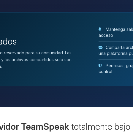
Mantenga sala
acceso
vados
Comparta arch
o reservado para su comunidad. Las
una plataforma pú
 y los archivos compartidos solo son
Permisos, grup
a.
control
vidor TeamSpeak
totalmente bajo 