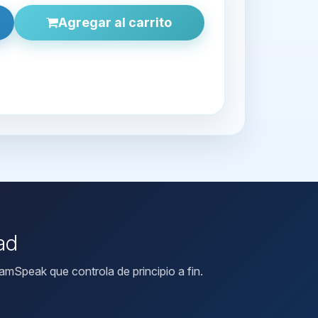
Agregar al carrito
ad
mSpeak que controla de principio a fin.