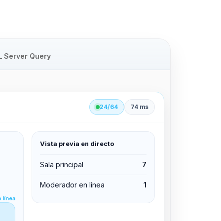
Server Query
24/64
74 ms
Vista previa en directo
clid 42
Sala principal
7
Moderador en línea
1
Editar permisos
 línea
Editar permisos