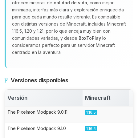
ofrecen mejoras de
calidad de vida
, como mejor
minimapa, interfaz más clara y exploración enriquecida
para que cada mundo resulte vibrante. Es compatible
con distintas versiones de Minecraft, incluidas Minecraft
1.16.5, 1.20 y 1.21, por lo que encaja muy bien con
comunidades variadas, y desde
BoxToPlay
lo
consideramos perfecto para un servidor Minecraft
centrado en la aventura.
Versiones disponibles
Versión
Minecraft
A
The Pixelmon Modpack 9.0.11
1.16.5
The Pixelmon Modpack 9.1.0
1.16.5