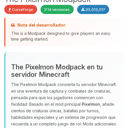
CurseForge
14 versiones
20,013,017
Nota del desarrollador:
This is a Modpack designed to give players an easy
time getting started.
Yupi, por fin alguien con quien
The Pixelmon Modpack en tu
hablar! Soy Choupy, tu pequeno
servidor Minecraft
asistente de BoxToPlay. Cuentame
que necesitas y moveré mis
The Pixelmon Modpack convierte tu servidor Minecraft
pequenos circuitos para ayudarte.
en una aventura de captura y combates de criaturas,
09/08/2026 15:10
pensada para que los jugadores comiencen con
facilidad. Basado en el mod principal
Pixelmon
, añade
cientos de criaturas únicas, batallas por turnos,
habilidades especiales y un sistema de progresión que
recuerda a un completo juego de rol. Mods adicionales