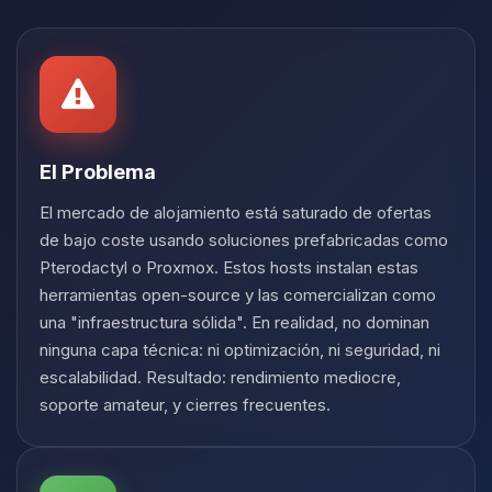
Yupi, por fin alguien con quien
hablar! Soy Choupy, tu pequeno
asistente de BoxToPlay. Cuentame
que necesitas y moveré mis
pequenos circuitos para ayudarte.
07/08/2026 19:44
El Problema
El mercado de alojamiento está saturado de ofertas
de bajo coste usando soluciones prefabricadas como
Pterodactyl o Proxmox. Estos hosts instalan estas
herramientas open-source y las comercializan como
una "infraestructura sólida". En realidad, no dominan
ninguna capa técnica: ni optimización, ni seguridad, ni
escalabilidad. Resultado: rendimiento mediocre,
soporte amateur, y cierres frecuentes.