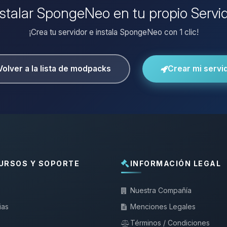
nstalar SpongeNeo en tu propio Servi
¡Crea tu servidor e instala SpongeNeo con 1 clic!
Volver a la lista de modpacks
Crear mi servi
URSOS Y SOPORTE
INFORMACIÓN LEGAL
Nuestra Compañía
ias
Menciones Legales
Términos / Condiciones