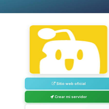
Sitio web oficial
Crear mi servidor