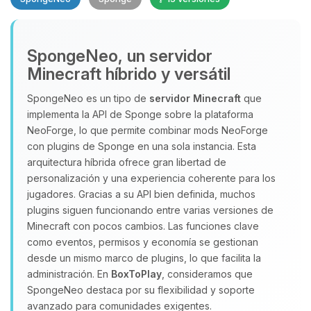
SpongeNeo, un servidor
Minecraft híbrido y versátil
SpongeNeo es un tipo de
servidor Minecraft
que
implementa la API de Sponge sobre la plataforma
Yupi, por fin alguien con quien
NeoForge, lo que permite combinar mods NeoForge
hablar! Soy Choupy, tu pequeno
con plugins de Sponge en una sola instancia. Esta
asistente de BoxToPlay. Cuentame
arquitectura híbrida ofrece gran libertad de
que necesitas y moveré mis
personalización y una experiencia coherente para los
pequenos circuitos para ayudarte.
jugadores. Gracias a su API bien definida, muchos
09/08/2026 10:16
plugins siguen funcionando entre varias versiones de
Minecraft con pocos cambios. Las funciones clave
como eventos, permisos y economía se gestionan
desde un mismo marco de plugins, lo que facilita la
administración. En
BoxToPlay
, consideramos que
SpongeNeo destaca por su flexibilidad y soporte
avanzado para comunidades exigentes.