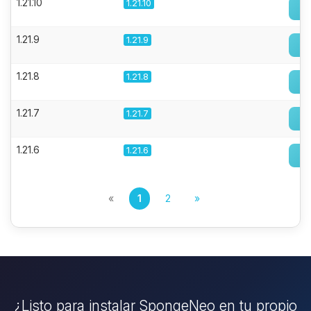
1.21.10
1.21.10
1.21.9
1.21.9
1.21.8
1.21.8
1.21.7
1.21.7
1.21.6
1.21.6
«
1
2
»
¿Listo para instalar SpongeNeo en tu propio