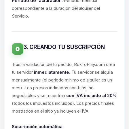
hablar! Soy Choupy, tu pequeno
Período de facturación
: Período mensual
asistente de BoxToPlay. Cuentame
correspondiente a la duración del alquiler del
que necesitas y moveré mis
Servicio.
pequenos circuitos para ayudarte.
07/08/2026 08:54
3. CREANDO TU SUSCRIPCIÓN
Tras la validación de tu pedido, BoxToPlay.com crea
tu servidor
inmediatamente
. Tu servidor se alquila
mensualmente (el período mínimo de alquiler es un
mes). Los precios indicados son fijos, no
negociables y se muestran
con IVA incluido al 20%
(todos los impuestos incluidos). Los precios finales
mostrados en el sitio ya incluyen el IVA.
Suscripción automática: