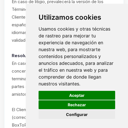
En caso de litigio, prevalecerá la versión de los
Términos y Condiciones en el idioma utilizado por el
Utilizamos cookies
Cliente durante la suscripción (francés, inglés o
español). Si el Cliente ha utilizado el sitio en varios
Usamos cookies y otras técnicas
idiomas, prevalecerá el idioma del último pedido
de rastreo para mejorar tu
validado.
experiencia de navegación en
nuestra web, para mostrarte
Resolución amistosa obligatoria:
contenidos personalizados y
anuncios adecuados, para analizar
En caso de disputa entre el Cliente y ByteLogic
el tráfico en nuestra web y para
concerniente a la interpretación, ejecución o
comprender de donde llegan
terminación de estos Términos y Condiciones, las
nuestros visitantes.
partes se comprometen a intentar resolver la disputa
🍪
amistosamente antes de cualquier acción legal.
Aceptar
Rechazar
El Cliente debe notificar la disputa por escrito
Configurar
(correo electrónico o carta certificada) al soporte de
BoxToPlay.com, describiendo la naturaleza del