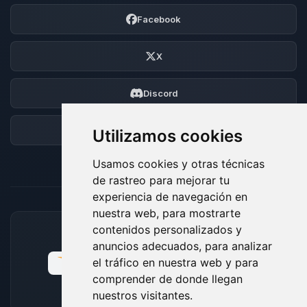
Facebook
X
Discord
Foro
Utilizamos cookies
Usamos cookies y otras técnicas
de rastreo para mejorar tu
experiencia de navegación en
nuestra web, para mostrarte
contenidos personalizados y
MÉTODOS DE PAGO ACEPTADOS
anuncios adecuados, para analizar
el tráfico en nuestra web y para
comprender de donde llegan
nuestros visitantes.