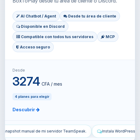
BoxToPlay desde tu área de cliente o Discord.
AI Chatbot / Agent
Desde tu área de cliente
Disponible en Discord
Compatible con todos tus servidores
MCP
Acceso seguro
Desde
3274
CFA / mes
4 planes para elegir
Descubrir
eak.
Instala WordPress en mi VPS y configúralo.
Protege mi V