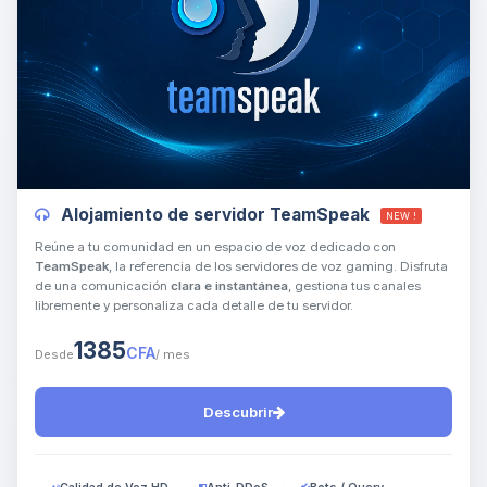
Yupi, por fin alguien con quien
hablar! Soy Choupy, tu pequeno
asistente de BoxToPlay. Cuentame
Alojamiento de servidor TeamSpeak
NEW !
que necesitas y moveré mis
pequenos circuitos para ayudarte.
Reúne a tu comunidad en un espacio de voz dedicado con
TeamSpeak
, la referencia de los servidores de voz gaming. Disfruta
10/08/2026 20:31
de una comunicación
clara e instantánea
, gestiona tus canales
libremente y personaliza cada detalle de tu servidor.
1385
CFA
Desde
/ mes
Descubrir