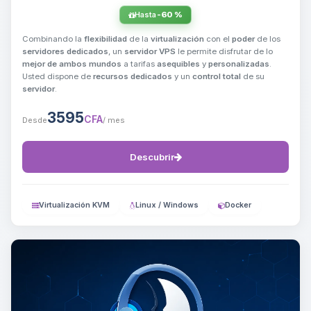
Hasta
-60 %
Combinando la
flexibilidad
de la
virtualización
con el
poder
de los
servidores dedicados
, un
servidor VPS
le permite disfrutar de lo
mejor de ambos mundos
a tarifas
asequibles
y
personalizadas
.
Usted dispone de
recursos dedicados
y un
control total
de su
servidor
.
3595
CFA
Desde
/ mes
Descubrir
Virtualización KVM
Linux / Windows
Docker