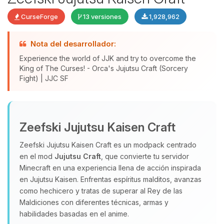
CurseForge
13 versiones
1,928,962
Nota del desarrollador:
Experience the world of JJK and try to overcome the
King of The Curses! - Orca's Jujutsu Craft (Sorcery
Fight) | JJC SF
Yupi, por fin alguien con quien
hablar! Soy Choupy, tu pequeno
Zeefski Jujutsu Kaisen Craft
asistente de BoxToPlay. Cuentame
Zeefski Jujutsu Kaisen Craft es un modpack centrado
que necesitas y moveré mis
en el mod
Jujutsu Craft
, que convierte tu servidor
pequenos circuitos para ayudarte.
Minecraft en una experiencia llena de acción inspirada
09/08/2026 00:27
en Jujutsu Kaisen. Enfrentas espíritus malditos, avanzas
como hechicero y tratas de superar al Rey de las
Maldiciones con diferentes técnicas, armas y
habilidades basadas en el anime.