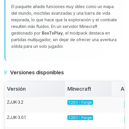
El paquete añade funciones muy útiles como un mapa
del mundo, mochilas avanzadas y una barra de vida
mejorada, lo que hace que la exploración y el combate
resulten más fluidos. En un servidor Minecraft
gestionado por
BoxToPlay
, el modpack destaca en
partidas multijugador, sin dejar de ofrecer una aventura
sólida para un solo jugador.
Versiones disponibles
Versión
Minecraft
Act
ZJJK-3.2
1.20.1 - Forge
ZJJK-3.0.1
1.20.1 - Forge