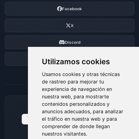
Facebook
X
Discord
Foro
Utilizamos cookies
Usamos cookies y otras técnicas
de rastreo para mejorar tu
experiencia de navegación en
nuestra web, para mostrarte
contenidos personalizados y
MÉTODOS DE PAGO ACEPTADOS
anuncios adecuados, para analizar
el tráfico en nuestra web y para
comprender de donde llegan
nuestros visitantes.