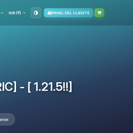
INR (₹)
PANEL DEL CLIENTE
] - [ 1.21.5!!]
arias