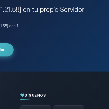
.21.5!!] en tu propio Servidor
1.5!!] con 1
dor
SÍGUENOS
Yupi, por fin alguien con quien hablar!
Soy Choupy, tu pequeno asistente de