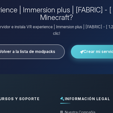
ience | Immersion plus | [FABRIC] - [ 1
Minecraft?
rvidor e instala VR experience | Immersion plus | [FABRIC] - [ 1.2
clic!
Volver a la lista de modpacks
Crear mi servi
URSOS Y SOPORTE
INFORMACIÓN LEGAL
Nuestra Compañía