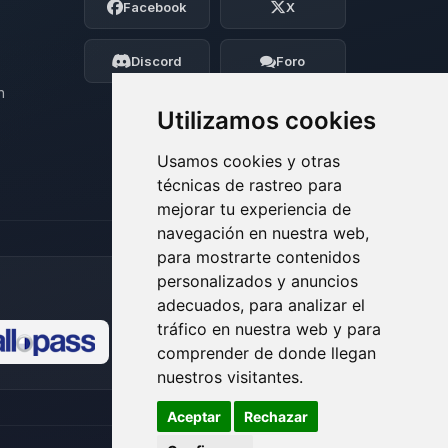
Facebook
X
BoxToPlay. Cuentame que necesitas y
moveré mis pequenos circuitos para
ayudarte.
Discord
Foro
07/08/2026 09:19
n
Utilizamos cookies
Usamos cookies y otras
técnicas de rastreo para
mejorar tu experiencia de
navegación en nuestra web,
para mostrarte contenidos
personalizados y anuncios
adecuados, para analizar el
tráfico en nuestra web y para
comprender de donde llegan
🍪
nuestros visitantes.
Aceptar
Rechazar