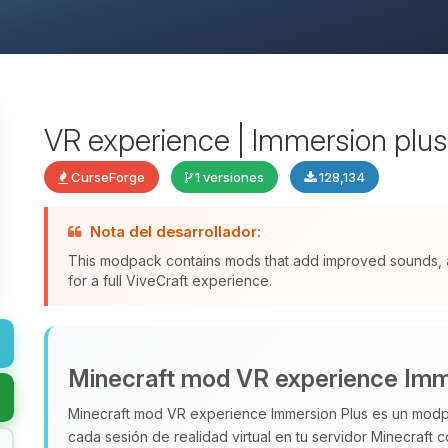
VR experience | Immersion plus | 
CurseForge
1 versiones
128,134
Nota del desarrollador:
This modpack contains mods that add improved sounds, a
for a full ViveCraft experience.
Minecraft mod VR experience Imm
Minecraft mod VR experience Immersion Plus es un mod
cada sesión de realidad virtual en tu servidor Minecraft 