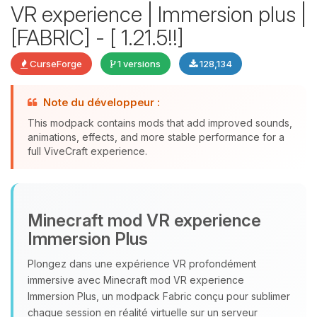
VR experience | Immersion plus |
[FABRIC] - [ 1.21.5!!]
CurseForge
1 versions
128,134
Youpi, enfin quelqu’un pour me
parler ! Moi c’est Choupy, ton petit
Note du développeur :
assistant BoxToPlay. Dis-moi ce dont
tu as besoin et je vais remuer mes
This modpack contains mods that add improved sounds,
petits circuits pour t’aider.
animations, effects, and more stable performance for a
full ViveCraft experience.
06/08/2026 à 06:36
Minecraft mod VR experience
Immersion Plus
Plongez dans une expérience VR profondément
immersive avec Minecraft mod VR experience
Immersion Plus, un modpack Fabric conçu pour sublimer
chaque session en réalité virtuelle sur un serveur