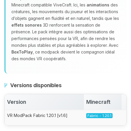
Minecraft compatible ViveCraft. Ici, les
animations
des
créatures, les mouvements du joueur et les interactions
d’objets gagnent en fluidité et en naturel, tandis que les
effets sonores
3D renforcent la sensation de
présence. Le pack intègre aussi des optimisations de
performances pensées pour la VR, afin de rendre les
mondes plus stables et plus agréables à explorer. Avec
BoxToPlay
, ce modpack devient le compagnon idéal
des mondes VR coopératifs.
Versions disponibles
Version
Minecraft
A
VR ModPack Fabric 1.20.1 [v1.6]
Fabric - 1.20.1