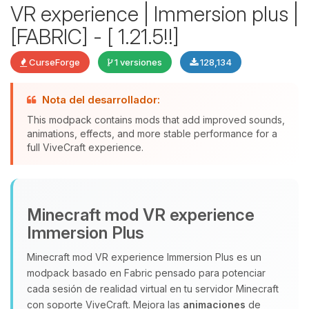
VR experience | Immersion plus |
[FABRIC] - [ 1.21.5!!]
CurseForge
1 versiones
128,134
Yupi, por fin alguien con quien
hablar! Soy Choupy, tu pequeno
Nota del desarrollador:
asistente de BoxToPlay. Cuentame
This modpack contains mods that add improved sounds,
que necesitas y moveré mis
animations, effects, and more stable performance for a
pequenos circuitos para ayudarte.
full ViveCraft experience.
07/08/2026 14:54
Minecraft mod VR experience
Immersion Plus
Minecraft mod VR experience Immersion Plus es un
modpack basado en Fabric pensado para potenciar
cada sesión de realidad virtual en tu servidor Minecraft
con soporte ViveCraft. Mejora las
animaciones
de