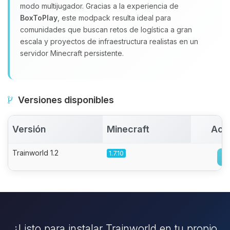
modo multijugador. Gracias a la experiencia de
BoxToPlay
, este modpack resulta ideal para
comunidades que buscan retos de logística a gran
escala y proyectos de infraestructura realistas en un
servidor Minecraft persistente.
Versiones disponibles
Versión
Minecraft
Act
Trainworld 1.2
1.7.10
¿Listo para instalar Trainworld en tu propio