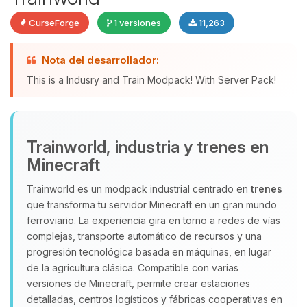
CurseForge
1 versiones
11,263
Yupi, por fin alguien con quien
Nota del desarrollador:
hablar! Soy Choupy, tu pequeno
This is a Indusry and Train Modpack! With Server Pack!
asistente de BoxToPlay. Cuentame
que necesitas y moveré mis
pequenos circuitos para ayudarte.
08/08/2026 23:54
Trainworld, industria y trenes en
Minecraft
Trainworld es un modpack industrial centrado en
trenes
que transforma tu servidor Minecraft en un gran mundo
ferroviario. La experiencia gira en torno a redes de vías
complejas, transporte automático de recursos y una
progresión tecnológica basada en máquinas, en lugar
de la agricultura clásica. Compatible con varias
versiones de Minecraft, permite crear estaciones
detalladas, centros logísticos y fábricas cooperativas en