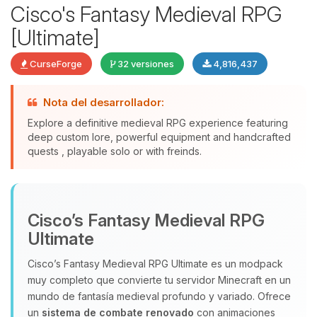
Cisco's Fantasy Medieval RPG
[Ultimate]
CurseForge
32 versiones
4,816,437
Nota del desarrollador:
Explore a definitive medieval RPG experience featuring
deep custom lore, powerful equipment and handcrafted
quests , playable solo or with freinds.
Yupi, por fin alguien con quien
hablar! Soy Choupy, tu pequeno
asistente de BoxToPlay. Cuentame
Cisco’s Fantasy Medieval RPG
que necesitas y moveré mis
pequenos circuitos para ayudarte.
Ultimate
08/08/2026 06:26
Cisco’s Fantasy Medieval RPG Ultimate es un modpack
muy completo que convierte tu servidor Minecraft en un
mundo de fantasía medieval profundo y variado. Ofrece
un
sistema de combate renovado
con animaciones