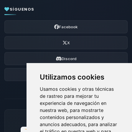
SÍGUENOS
Facebook
X
Discord
Foro
Utilizamos cookies
Usamos cookies y otras técnicas
de rastreo para mejorar tu
experiencia de navegación en
nuestra web, para mostrarte
contenidos personalizados y
MÉTODOS DE PAGO ACEPTADOS
anuncios adecuados, para analizar
el tráfico en nuestra web y para