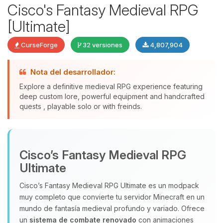
Cisco's Fantasy Medieval RPG
[Ultimate]
CurseForge
32 versiones
4,807,904
Nota del desarrollador:
Explore a definitive medieval RPG experience featuring
deep custom lore, powerful equipment and handcrafted
quests , playable solo or with freinds.
Yupi, por fin alguien con quien
hablar! Soy Choupy, tu pequeno
asistente de BoxToPlay. Cuentame
Cisco’s Fantasy Medieval RPG
que necesitas y moveré mis
pequenos circuitos para ayudarte.
Ultimate
06/08/2026 03:14
Cisco’s Fantasy Medieval RPG Ultimate es un modpack
muy completo que convierte tu servidor Minecraft en un
mundo de fantasía medieval profundo y variado. Ofrece
un
sistema de combate renovado
con animaciones