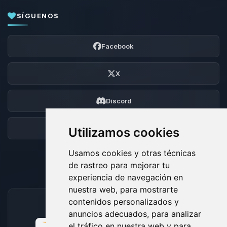
SÍGUENOS
Facebook
X
Discord
Foro
Utilizamos cookies
Usamos cookies y otras técnicas
de rastreo para mejorar tu
experiencia de navegación en
nuestra web, para mostrarte
contenidos personalizados y
MÉTODOS DE PAGO ACEPTADOS
anuncios adecuados, para analizar
el tráfico en nuestra web y para