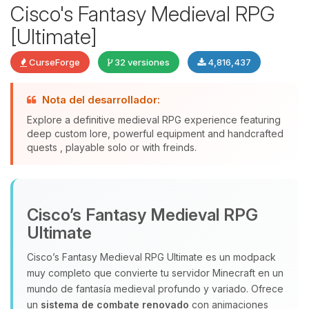
Cisco's Fantasy Medieval RPG
[Ultimate]
CurseForge
32 versiones
4,816,437
Nota del desarrollador:
Explore a definitive medieval RPG experience featuring
deep custom lore, powerful equipment and handcrafted
quests , playable solo or with freinds.
Yupi, por fin alguien con quien
hablar! Soy Choupy, tu pequeno
asistente de BoxToPlay. Cuentame
Cisco’s Fantasy Medieval RPG
que necesitas y moveré mis
pequenos circuitos para ayudarte.
Ultimate
08/08/2026 08:23
Cisco’s Fantasy Medieval RPG Ultimate es un modpack
muy completo que convierte tu servidor Minecraft en un
mundo de fantasía medieval profundo y variado. Ofrece
un
sistema de combate renovado
con animaciones