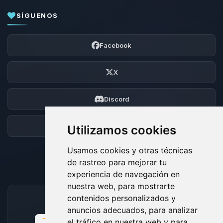
SÍGUENOS
Facebook
X
Discord
Foro
Utilizamos cookies
Usamos cookies y otras técnicas
de rastreo para mejorar tu
experiencia de navegación en
nuestra web, para mostrarte
contenidos personalizados y
MÉTODOS DE PAGO ACEPTADOS
anuncios adecuados, para analizar
el tráfico en nuestra web y para