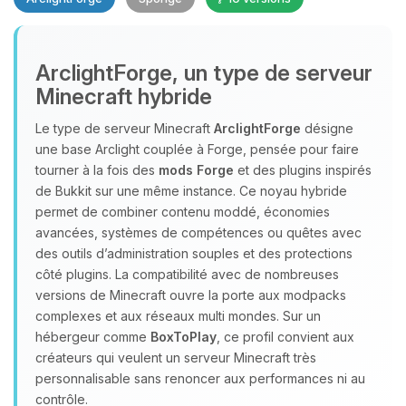
ArclightForge, un type de serveur
Minecraft hybride
Le type de serveur Minecraft
ArclightForge
désigne
Youpi, enfin quelqu’un pour me
une base Arclight couplée à Forge, pensée pour faire
parler ! Moi c’est Choupy, ton petit
tourner à la fois des
mods Forge
et des plugins inspirés
assistant BoxToPlay. Dis-moi ce dont
de Bukkit sur une même instance. Ce noyau hybride
tu as besoin et je vais remuer mes
permet de combiner contenu moddé, économies
petits circuits pour t’aider.
avancées, systèmes de compétences ou quêtes avec
07/08/2026 à 02:45
des outils d’administration souples et des protections
côté plugins. La compatibilité avec de nombreuses
versions de Minecraft ouvre la porte aux modpacks
complexes et aux réseaux multi mondes. Sur un
hébergeur comme
BoxToPlay
, ce profil convient aux
créateurs qui veulent un serveur Minecraft très
personnalisable sans renoncer aux performances ni au
contrôle.