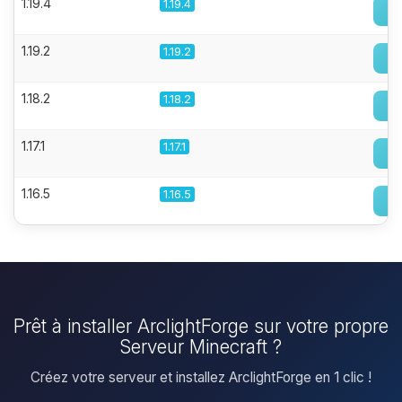
1.19.4
1.19.4
1.19.2
1.19.2
1.18.2
1.18.2
1.17.1
1.17.1
1.16.5
1.16.5
Prêt à installer ArclightForge sur votre propre
Serveur Minecraft ?
Créez votre serveur et installez ArclightForge en 1 clic !