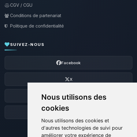
CGV / CGU
Conditions de partenariat
Politique de confidentialité
SUIVEZ-NOUS
Facebook
X
Nous utilisons des
Discord
cookies
Forum
Nous utilisons des cookies et
d'autres technologies de suivi pour
améliorer votre expérience de