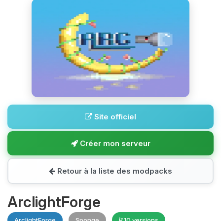
Site officiel
Créer mon serveur
Retour à la liste des modpacks
ArclightForge
ArclightForge
Sponge
10 versions