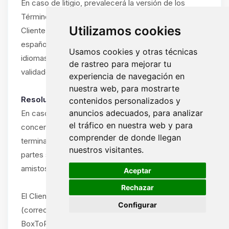
En caso de litigio, prevalecerá la versión de los
Términos y Condiciones en el idioma utilizado por el
Utilizamos cookies
Cliente durante la suscripción (francés, inglés o
español). Si el Cliente ha utilizado el sitio en varios
Usamos cookies y otras técnicas
idiomas, prevalecerá el idioma del último pedido
de rastreo para mejorar tu
validado.
experiencia de navegación en
nuestra web, para mostrarte
Resolución amistosa obligatoria:
contenidos personalizados y
anuncios adecuados, para analizar
En caso de disputa entre el Cliente y ByteLogic
el tráfico en nuestra web y para
concerniente a la interpretación, ejecución o
comprender de donde llegan
terminación de estos Términos y Condiciones, las
nuestros visitantes.
partes se comprometen a intentar resolver la disputa
🍪
amistosamente antes de cualquier acción legal.
Aceptar
Rechazar
El Cliente debe notificar la disputa por escrito
Configurar
(correo electrónico o carta certificada) al soporte de
BoxToPlay.com, describiendo la naturaleza del