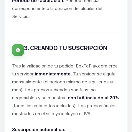
hablar! Soy Choupy, tu pequeno
Período de facturación
: Período mensual
asistente de BoxToPlay. Cuentame
correspondiente a la duración del alquiler del
que necesitas y moveré mis
Servicio.
pequenos circuitos para ayudarte.
10/08/2026 14:54
3. CREANDO TU SUSCRIPCIÓN
Tras la validación de tu pedido, BoxToPlay.com crea
tu servidor
inmediatamente
. Tu servidor se alquila
mensualmente (el período mínimo de alquiler es un
mes). Los precios indicados son fijos, no
negociables y se muestran
con IVA incluido al 20%
(todos los impuestos incluidos). Los precios finales
mostrados en el sitio ya incluyen el IVA.
Suscripción automática: