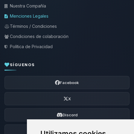
Nuestra Compañía
Menciones Legales
Términos / Condiciones
Condiciones de colaboración
Política de Privacidad
SÍGUENOS
Facebook
X
Discord
Foro
Utilizamos cookies