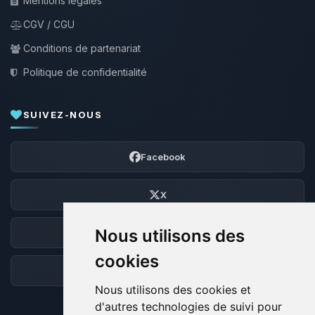
Mentions légales
CGV / CGU
Conditions de partenariat
Politique de confidentialité
SUIVEZ-NOUS
Facebook
X
Nous utilisons des
Discord
cookies
Forum
Nous utilisons des cookies et
d'autres technologies de suivi pour