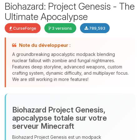
Biohazard: Project Genesis - The
Ultimate Apocalypse
CurseForge
3 versions
789,593
Note du développeur :
Youpi, enfin quelqu’un pour me
A groundbreaking apocalyptic modpack blending
parler ! Moi c’est Choupy, ton petit
nuclear fallout with zombie and fungal nightmares.
assistant BoxToPlay. Dis-moi ce dont
Features deep storyline, advanced weapons, custom
tu as besoin et je vais remuer mes
crafting system, dynamic difficulty, and multiplayer focus.
petits circuits pour t’aider.
We are still working in more features!
07/08/2026 à 15:31
Biohazard Project Genesis,
apocalypse totale sur votre
serveur Minecraft
Biohazard Project Genesis est un modpack