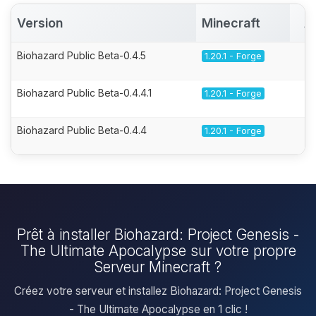
Version
Minecraft
A
Biohazard Public Beta-0.4.5
1.20.1 - Forge
Biohazard Public Beta-0.4.4.1
1.20.1 - Forge
Biohazard Public Beta-0.4.4
1.20.1 - Forge
Prêt à installer Biohazard: Project Genesis -
The Ultimate Apocalypse sur votre propre
Serveur Minecraft ?
Créez votre serveur et installez Biohazard: Project Genesis
- The Ultimate Apocalypse en 1 clic !