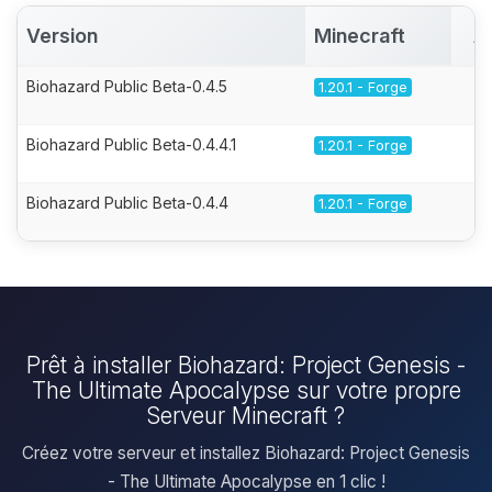
Version
Minecraft
A
Biohazard Public Beta-0.4.5
1.20.1 - Forge
Biohazard Public Beta-0.4.4.1
1.20.1 - Forge
Biohazard Public Beta-0.4.4
1.20.1 - Forge
Prêt à installer Biohazard: Project Genesis -
The Ultimate Apocalypse sur votre propre
Serveur Minecraft ?
Créez votre serveur et installez Biohazard: Project Genesis
- The Ultimate Apocalypse en 1 clic !