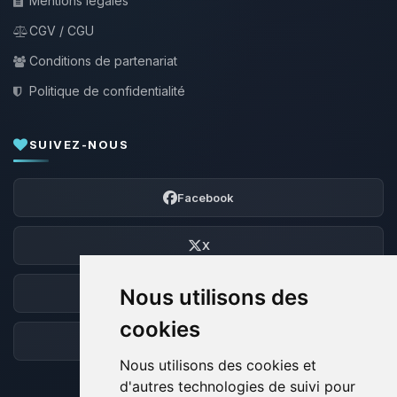
Mentions légales
CGV / CGU
Conditions de partenariat
Politique de confidentialité
SUIVEZ-NOUS
Facebook
X
Nous utilisons des
Discord
cookies
Forum
Nous utilisons des cookies et
d'autres technologies de suivi pour