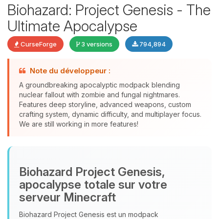
Biohazard: Project Genesis - The
Ultimate Apocalypse
CurseForge
3 versions
794,894
Note du développeur :
Youpi, enfin quelqu’un pour me
A groundbreaking apocalyptic modpack blending
parler ! Moi c’est Choupy, ton petit
nuclear fallout with zombie and fungal nightmares.
assistant BoxToPlay. Dis-moi ce dont
Features deep storyline, advanced weapons, custom
tu as besoin et je vais remuer mes
crafting system, dynamic difficulty, and multiplayer focus.
petits circuits pour t’aider.
We are still working in more features!
09/08/2026 à 08:48
Biohazard Project Genesis,
apocalypse totale sur votre
serveur Minecraft
Biohazard Project Genesis est un modpack