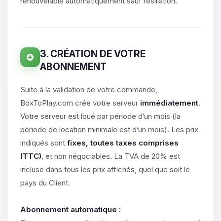
parler ! Moi c’est Choupy, ton petit
renouvelable automatiquement sauf résiliation.
assistant BoxToPlay. Dis-moi ce dont
tu as besoin et je vais remuer mes
petits circuits pour t’aider.
07/08/2026 à 07:17
3. CRÉATION DE VOTRE
ABONNEMENT
Suite à la validation de votre commande,
BoxToPlay.com crée votre serveur
immédiatement
.
Votre serveur est loué par période d’un mois (la
période de location minimale est d’un mois). Les prix
indiqués sont
fixes, toutes taxes comprises
(TTC)
, et non négociables. La TVA de 20% est
incluse dans tous les prix affichés, quel que soit le
pays du Client.
Abonnement automatique :