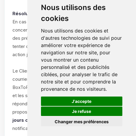
Nous utilisons des
Résolution amiable obligatoire :
cookies
En cas de différend entre le Client et ByteLogic
concernant l’interprétation, l’exécution ou la résiliation
Nous utilisons des cookies et
d'autres technologies de suivi pour
des présentes CGV/CGU, les parties s’engagent à
améliorer votre expérience de
tenter de résoudre le litige à l’amiable avant toute
navigation sur notre site, pour
action judiciaire.
vous montrer un contenu
personnalisé et des publicités
Le Client doit notifier le litige par écrit (e-mail ou
ciblées, pour analyser le trafic de
courrier recommandé) au support de
notre site et pour comprendre la
BoxToPlay.com, en décrivant la nature du différend
provenance de nos visiteurs.
et les solutions souhaitées. ByteLogic s’engage à
🍪
J'accepte
répondre dans un délai de
15 jours ouvrables
et à
Je refuse
proposer une solution amiable dans un délai de
30
jours calendaires
à compter de la réception de la
Changer mes préférences
notification.