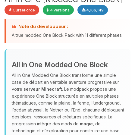
CurseForge
4 versions
4,166,149
Note du développeur :
Youpi, enfin quelqu’un pour me
A true modded One Block Pack with 11 different phases.
parler ! Moi c’est Choupy, ton petit
assistant BoxToPlay. Dis-moi ce dont
tu as besoin et je vais remuer mes
petits circuits pour t’aider.
All in One Modded One Block
07/08/2026 à 20:05
All in One Modded One Block transforme une simple
case de départ en véritable aventure progressive sur
votre
serveur Minecraft
. Le modpack propose une
expérience One Block structurée en multiples phases
thématiques, comme la plaine, la ferme, l’underground,
l’océan abyssal, le Nether ou l’End, chacune débloquant
des blocs, ressources et créatures spécifiques. La
progression intègre des mods de
magie
, de
technologie et d’exploration pour construire une base