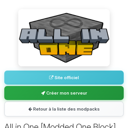
Site officiel
Créer mon serveur
Retour à la liste des modpacks
All in One [Modded One Block]