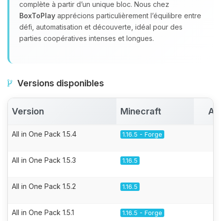
complète à partir d’un unique bloc. Nous chez
BoxToPlay
apprécions particulièrement l’équilibre entre
défi, automatisation et découverte, idéal pour des
parties coopératives intenses et longues.
Versions disponibles
Version
Minecraft
Ac
All in One Pack 1.5.4
1.16.5 - Forge
All in One Pack 1.5.3
1.16.5
All in One Pack 1.5.2
1.16.5
All in One Pack 1.5.1
1.16.5 - Forge