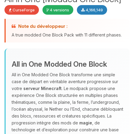
CurseForge
4 versions
4,166,149
Note du développeur :
Youpi, enfin quelqu’un pour me
A true modded One Block Pack with 11 different phases.
parler ! Moi c’est Choupy, ton petit
assistant BoxToPlay. Dis-moi ce dont
tu as besoin et je vais remuer mes
petits circuits pour t’aider.
All in One Modded One Block
07/08/2026 à 20:09
All in One Modded One Block transforme une simple
case de départ en véritable aventure progressive sur
votre
serveur Minecraft
. Le modpack propose une
expérience One Block structurée en multiples phases
thématiques, comme la plaine, la ferme, l’underground,
l’océan abyssal, le Nether ou l’End, chacune débloquant
des blocs, ressources et créatures spécifiques. La
progression intègre des mods de
magie
, de
technologie et d’exploration pour construire une base