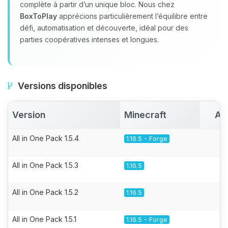
complète à partir d’un unique bloc. Nous chez
BoxToPlay
apprécions particulièrement l’équilibre entre
défi, automatisation et découverte, idéal pour des
parties coopératives intenses et longues.
Versions disponibles
Version
Minecraft
Ac
All in One Pack 1.5.4
1.16.5 - Forge
All in One Pack 1.5.3
1.16.5
All in One Pack 1.5.2
1.16.5
All in One Pack 1.5.1
1.16.5 - Forge