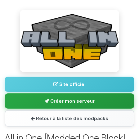
Site officiel
Créer mon serveur
Retour à la liste des modpacks
All in One [Modded One Block]