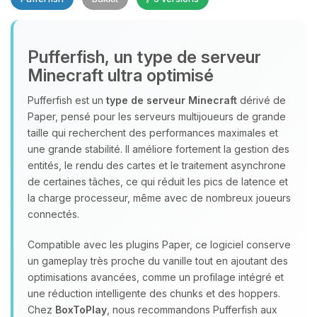
Pufferfish, un type de serveur
Minecraft ultra optimisé
Youpi, enfin quelqu’un pour me
parler ! Moi c’est Choupy, ton petit
Pufferfish est un
type de serveur Minecraft
dérivé de
assistant BoxToPlay. Dis-moi ce dont
Paper, pensé pour les serveurs multijoueurs de grande
tu as besoin et je vais remuer mes
taille qui recherchent des performances maximales et
petits circuits pour t’aider.
une grande stabilité. Il améliore fortement la gestion des
entités, le rendu des cartes et le traitement asynchrone
06/08/2026 à 03:58
de certaines tâches, ce qui réduit les pics de latence et
la charge processeur, même avec de nombreux joueurs
connectés.
Compatible avec les plugins Paper, ce logiciel conserve
un gameplay très proche du vanille tout en ajoutant des
optimisations avancées, comme un profilage intégré et
une réduction intelligente des chunks et des hoppers.
Chez
BoxToPlay
, nous recommandons Pufferfish aux