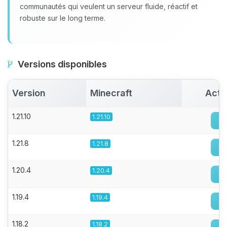
communautés qui veulent un serveur fluide, réactif et
robuste sur le long terme.
Versions disponibles
Version
Minecraft
Acti
1.21.10
1.21.10
1.21.8
1.21.8
1.20.4
1.20.4
1.19.4
1.19.4
1.18.2
1.18.2