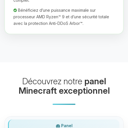
complet.
Bénéficiez d’une puissance maximale sur
processeur AMD Ryzen™ 9 et d’une sécurité totale
avec la protection Anti-DDoS Arbor™.
Youpi, enfin quelqu’un pour me
parler ! Moi c’est Choupy, ton petit
assistant BoxToPlay. Dis-moi ce dont
tu as besoin et je vais remuer mes
petits circuits pour t’aider.
06/08/2026 à 20:44
Découvrez notre
panel
Minecraft exceptionnel
Panel