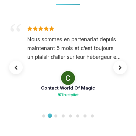
Nous sommes en partenariat depuis
maintenant 5 mois et c’est toujours
un plaisir d’aller sur leur hébergeur et
d’utiliser leur VPS. L’utilisation est très
simple, même pour réinitialiser des
mots de passe ou juste s’y connecter.
Contact World Of Magic
Service client super, à l’écoute et
Trustpilot
réactif. Je vous recommande de
commander chez eux !