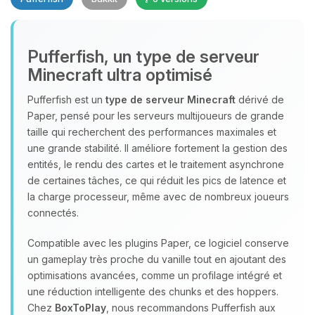
Pufferfish, un type de serveur
Minecraft ultra optimisé
Youpi, enfin quelqu’un pour me
parler ! Moi c’est Choupy, ton petit
Pufferfish est un
type de serveur Minecraft
dérivé de
assistant BoxToPlay. Dis-moi ce dont
Paper, pensé pour les serveurs multijoueurs de grande
tu as besoin et je vais remuer mes
taille qui recherchent des performances maximales et
petits circuits pour t’aider.
une grande stabilité. Il améliore fortement la gestion des
entités, le rendu des cartes et le traitement asynchrone
09/08/2026 à 15:50
de certaines tâches, ce qui réduit les pics de latence et
la charge processeur, même avec de nombreux joueurs
connectés.
Compatible avec les plugins Paper, ce logiciel conserve
un gameplay très proche du vanille tout en ajoutant des
optimisations avancées, comme un profilage intégré et
une réduction intelligente des chunks et des hoppers.
Chez
BoxToPlay
, nous recommandons Pufferfish aux