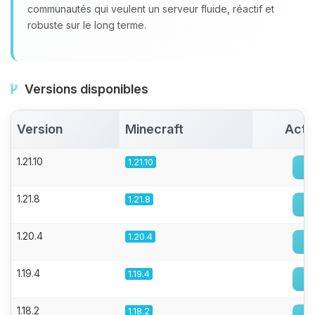
communautés qui veulent un serveur fluide, réactif et
robuste sur le long terme.
Versions disponibles
Version
Minecraft
Acti
1.21.10
1.21.10
1.21.8
1.21.8
1.20.4
1.20.4
1.19.4
1.19.4
1.18.2
1.18.2