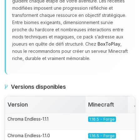
guident chaque étape de votre aventure. Les recettes
modifiées imposent une progression réfléchie et
transforment chaque ressource en objectif stratégique.
Entre biomes exigeants, dimensionnement survie
proche du hardcore et nombreuses interactions entre
mods techniques et magiques, ce pack s’adresse aux
joueurs en quête de défi structuré. Chez
BoxToPlay
,
nous le recommandons pour créer un serveur Minecraft
riche, durable et vraiment mémorable.
Versions disponibles
Version
Minecraft
A
Chroma Endless-1.1.1
1.16.5 - Forge
Chroma Endless-1.1.0
1.16.5 - Forge