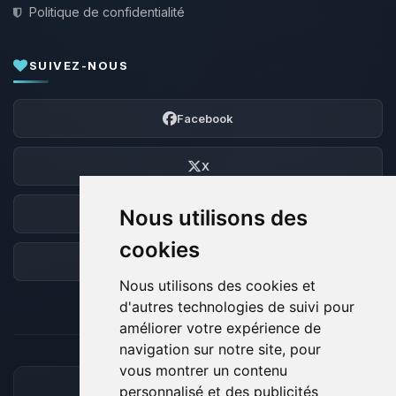
Politique de confidentialité
SUIVEZ-NOUS
Facebook
X
Nous utilisons des
Discord
cookies
Forum
Nous utilisons des cookies et
d'autres technologies de suivi pour
améliorer votre expérience de
navigation sur notre site, pour
vous montrer un contenu
personnalisé et des publicités
MOYENS DE PAIEMENT ACCEPTÉS