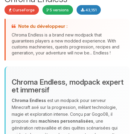
CurseForge
5 versions
43,151
Note du développeur :
Chroma Endless is a brand new modpack that
guarantees players a new modded experience. With
Youpi, enfin quelqu’un pour me
customs machineries, quests progression, recipes and
parler ! Moi c’est Choupy, ton petit
generation, your adventure will now be... Endless !
assistant BoxToPlay. Dis-moi ce dont
tu as besoin et je vais remuer mes
petits circuits pour t’aider.
07/08/2026 à 21:06
Chroma Endless, modpack expert
et immersif
Chroma Endless
est un modpack pour serveur
Minecraft axé sur la progression, mêlant technologie,
magie et exploration intense. Conçu par Gogo08, il
propose des
machines personnalisées
, une
génération retravaillée et des quêtes scénarisées qui