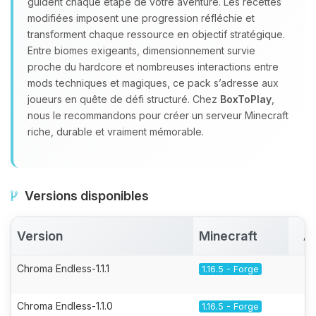
guident chaque étape de votre aventure. Les recettes
modifiées imposent une progression réfléchie et
transforment chaque ressource en objectif stratégique.
Entre biomes exigeants, dimensionnement survie
proche du hardcore et nombreuses interactions entre
mods techniques et magiques, ce pack s’adresse aux
joueurs en quête de défi structuré. Chez
BoxToPlay
,
nous le recommandons pour créer un serveur Minecraft
riche, durable et vraiment mémorable.
Versions disponibles
Version
Minecraft
A
Chroma Endless-1.1.1
1.16.5 - Forge
Chroma Endless-1.1.0
1.16.5 - Forge