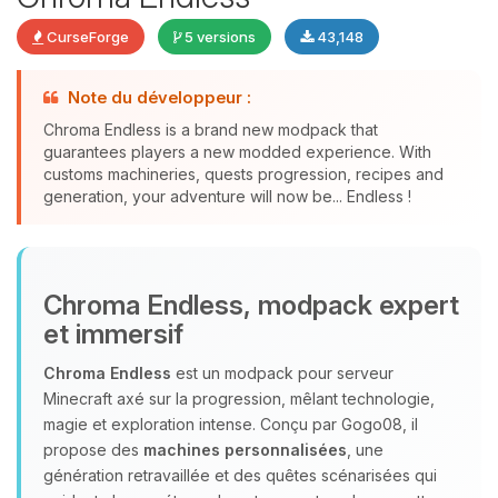
CurseForge
5 versions
43,148
Note du développeur :
Chroma Endless is a brand new modpack that
guarantees players a new modded experience. With
Youpi, enfin quelqu’un pour me
customs machineries, quests progression, recipes and
parler ! Moi c’est Choupy, ton petit
generation, your adventure will now be... Endless !
assistant BoxToPlay. Dis-moi ce dont
tu as besoin et je vais remuer mes
petits circuits pour t’aider.
06/08/2026 à 03:23
Chroma Endless, modpack expert
et immersif
Chroma Endless
est un modpack pour serveur
Minecraft axé sur la progression, mêlant technologie,
magie et exploration intense. Conçu par Gogo08, il
propose des
machines personnalisées
, une
génération retravaillée et des quêtes scénarisées qui