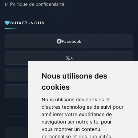
Politique de confidentialité
SUIVEZ-NOUS
Facebook
X
Nous utilisons des
Discord
cookies
Forum
Nous utilisons des cookies et
d'autres technologies de suivi pour
améliorer votre expérience de
navigation sur notre site, pour
vous montrer un contenu
personnalisé et des publicités
MOYENS DE PAIEMENT ACCEPTÉS