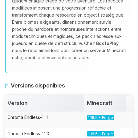
guident chaque étape de votre aventure. Les recettes
modifiées imposent une progression réfléchie et
transforment chaque ressource en objectif stratégique.
Entre biomes exigeants, dimensionnement survie
proche du hardcore et nombreuses interactions entre
mods techniques et magiques, ce pack s’adresse aux
joueurs en quête de défi structuré. Chez
BoxToPlay
,
nous le recommandons pour créer un serveur Minecraft
riche, durable et vraiment mémorable.
Versions disponibles
Version
Minecraft
A
Chroma Endless-1.1.1
1.16.5 - Forge
Chroma Endless-1.1.0
1.16.5 - Forge