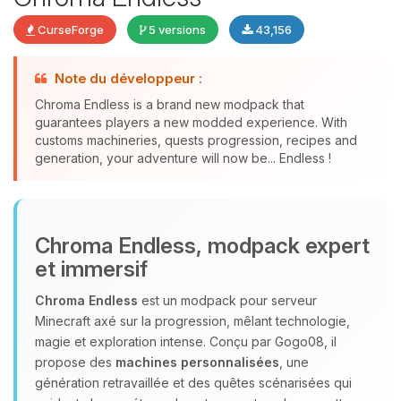
CurseForge
5 versions
43,156
Note du développeur :
Chroma Endless is a brand new modpack that
guarantees players a new modded experience. With
Youpi, enfin quelqu’un pour me
customs machineries, quests progression, recipes and
parler ! Moi c’est Choupy, ton petit
generation, your adventure will now be... Endless !
assistant BoxToPlay. Dis-moi ce dont
tu as besoin et je vais remuer mes
petits circuits pour t’aider.
09/08/2026 à 10:35
Chroma Endless, modpack expert
et immersif
Chroma Endless
est un modpack pour serveur
Minecraft axé sur la progression, mêlant technologie,
magie et exploration intense. Conçu par Gogo08, il
propose des
machines personnalisées
, une
génération retravaillée et des quêtes scénarisées qui