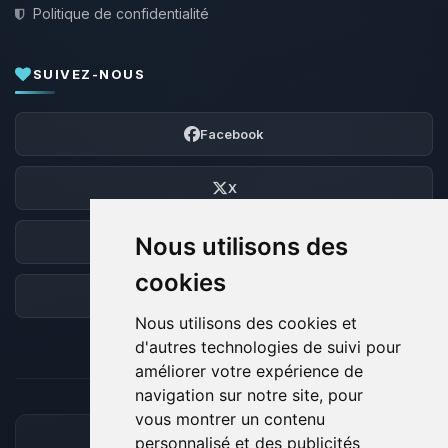
Politique de confidentialité
SUIVEZ-NOUS
Facebook
X
Nous utilisons des
Discord
cookies
Forum
Nous utilisons des cookies et
d'autres technologies de suivi pour
améliorer votre expérience de
navigation sur notre site, pour
vous montrer un contenu
personnalisé et des publicités
MOYENS DE PAIEMENT ACCEPTÉS