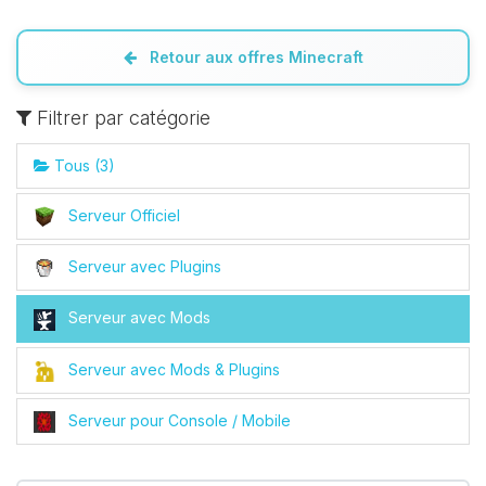
Retour aux offres Minecraft
Filtrer par catégorie
Tous (3)
Serveur Officiel
Youpi, enfin quelqu’un pour me
Serveur avec Plugins
parler ! Moi c’est Choupy, ton petit
assistant BoxToPlay. Dis-moi ce dont
Serveur avec Mods
tu as besoin et je vais remuer mes
petits circuits pour t’aider.
Serveur avec Mods & Plugins
07/08/2026 à 18:38
Serveur pour Console / Mobile